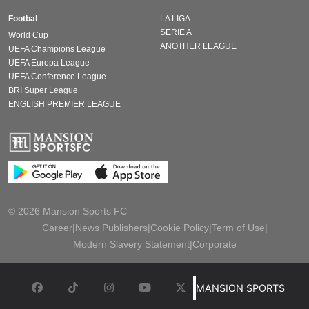
Footbal
LA LIGA
SERIE A
World Cup
ANOTHER LEAGUE
UEFA Champions League
UEFA Europa League
UEFA Conference League
BRI Super League
ENGLISH PREMIER LEAGUE
© 2026 Mansion Sports FC
Career
|
News Publishers
|
Cookie Policy
|
Term of Use
|
Modern Slavery Statement
|
Corporate
MANSION SPORTS