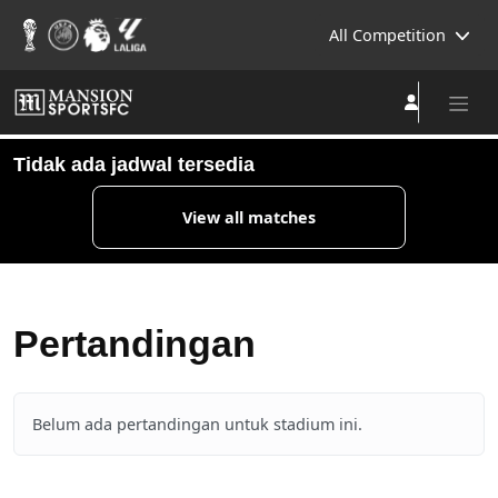
All Competition
Tidak ada jadwal tersedia
View all matches
Pertandingan
Belum ada pertandingan untuk stadium ini.