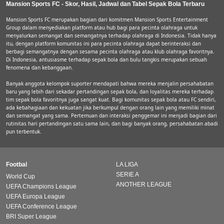
Mansion Sports FC - Skor, Hasil, Jadwal dan Tabel Sepak Bola Terbaru
Mansion Sports FC merupakan bagian dari komitmen Mansion Sports Entertainment
Group dalam menyediakan platform atau hub bagi para pecinta olahraga untuk
menyalurkan semangat dan semangatnya terhadap olahraga di Indonesia. Tidak hanya
itu, dengan platform komunitas ini para pecinta olahraga dapat berinteraksi dan
berbagi semangatnya dengan sesama pecinta olahraga atau klub olahraga favoritnya.
Di Indonesia, antusiasme terhadap sepak bola dan bulu tangkis merupakan sebuah
fenomena dan kebanggaan.
Banyak anggota kelompok suporter mendapati bahwa mereka menjalin persahabatan
baru yang lebih dari sekadar pertandingan sepak bola, dan loyalitas mereka terhadap
tim sepak bola favoritnya juga sangat kuat. Bagi komunitas sepak bola atau FC sendiri,
ada kebahagiaan dan kekuatan jika berkumpul dengan orang lain yang memiliki minat
dan semangat yang sama. Pertemuan dan interaksi penggemar ini menjadi bagian dari
rutinitas hari pertandingan satu sama lain, dan bagi banyak orang, persahabatan abadi
pun terbentuk.
Footbal
LA LIGA
SERIE A
World Cup
ANOTHER LEAGUE
UEFA Champions League
UEFA Europa League
UEFA Conference League
BRI Super League