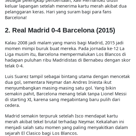
Sebagai pelengkap penderitaan,
Xavi Hernandez diusir
keluar lapangan
setelah menerima kartu merah akibat dua
pelanggaran keras. Hari yang suram bagi para fans
Barcelona!
2. Real Madrid 0-4 Barcelona (2015)
Kalau 2008 jadi malam yang manis bagi Madrid,
2015 jadi
momen mimpi buruk
buat mereka. Pada jornada ke-12 La
Liga musim itu, Barcelona mempermalukan Los Blancos
di
hadapan puluhan ribu Madridistas di Bernabeu
dengan skor
telak
0-4
.
Luis Suarez
tampil sebagai bintang utama dengan mencetak
dua gol, sementara
Neymar dan Andres Iniesta
ikut
menyumbangkan masing-masing satu gol. Yang bikin
semakin pahit, Barcelona menang telak
tanpa Lionel Messi
di starting XI
, karena sang megabintang baru pulih dari
cedera.
Madrid semakin terpuruk setelah
Isco mendapat kartu
merah
akibat tekel brutal terhadap Neymar. Kekalahan ini
menjadi salah satu momen yang paling menyakitkan dalam
sejarah
El Clasico
bagi Los Blancos.