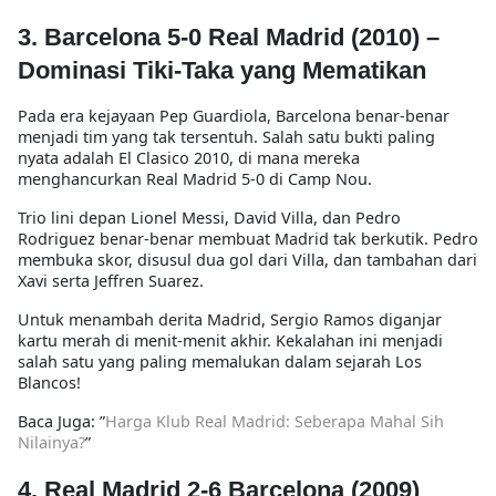
3. Barcelona 5-0 Real Madrid (2010) –
Dominasi Tiki-Taka yang Mematikan
Pada era kejayaan
Pep Guardiola
, Barcelona benar-benar
menjadi tim yang tak tersentuh. Salah satu bukti paling
nyata adalah
El Clasico 2010
, di mana mereka
menghancurkan Real Madrid 5-0 di Camp Nou
.
Trio lini depan
Lionel Messi, David Villa, dan Pedro
Rodriguez
benar-benar membuat Madrid tak berkutik.
Pedro
membuka skor, disusul dua gol dari Villa, dan tambahan dari
Xavi serta Jeffren Suarez
.
Untuk menambah derita Madrid,
Sergio Ramos diganjar
kartu merah
di menit-menit akhir. Kekalahan ini menjadi
salah satu yang paling memalukan dalam sejarah Los
Blancos!
Baca Juga: ”
Harga Klub Real Madrid: Seberapa Mahal Sih
Nilainya?
”
4. Real Madrid 2-6 Barcelona (2009)