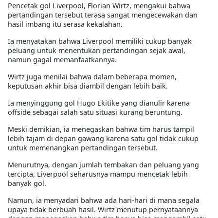
Pencetak gol Liverpool, Florian Wirtz, mengakui bahwa
pertandingan tersebut terasa sangat mengecewakan dan
hasil imbang itu serasa kekalahan.
Ia menyatakan bahwa Liverpool memiliki cukup banyak
peluang untuk menentukan pertandingan sejak awal,
namun gagal memanfaatkannya.
Wirtz juga menilai bahwa dalam beberapa momen,
keputusan akhir bisa diambil dengan lebih baik.
Ia menyinggung gol Hugo Ekitike yang dianulir karena
offside sebagai salah satu situasi kurang beruntung.
Meski demikian, ia menegaskan bahwa tim harus tampil
lebih tajam di depan gawang karena satu gol tidak cukup
untuk memenangkan pertandingan tersebut.
Menurutnya, dengan jumlah tembakan dan peluang yang
tercipta, Liverpool seharusnya mampu mencetak lebih
banyak gol.
Namun, ia menyadari bahwa ada hari-hari di mana segala
upaya tidak berbuah hasil. Wirtz menutup pernyataannya