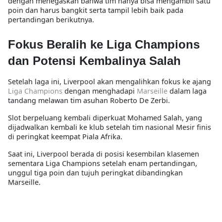
dengan menegaskan bahwa tim hanya bisa mengambil satu
poin dan harus bangkit serta tampil lebih baik pada
pertandingan berikutnya.
Fokus Beralih ke Liga Champions
dan Potensi Kembalinya Salah
Setelah laga ini, Liverpool akan mengalihkan fokus ke ajang
Liga Champions
dengan menghadapi
Marseille
dalam laga
tandang melawan tim asuhan Roberto De Zerbi.
Slot berpeluang kembali diperkuat Mohamed Salah, yang
dijadwalkan kembali ke klub setelah tim nasional Mesir finis
di peringkat keempat Piala Afrika.
Saat ini, Liverpool berada di posisi kesembilan klasemen
sementara Liga Champions setelah enam pertandingan,
unggul tiga poin dan tujuh peringkat dibandingkan
Marseille.