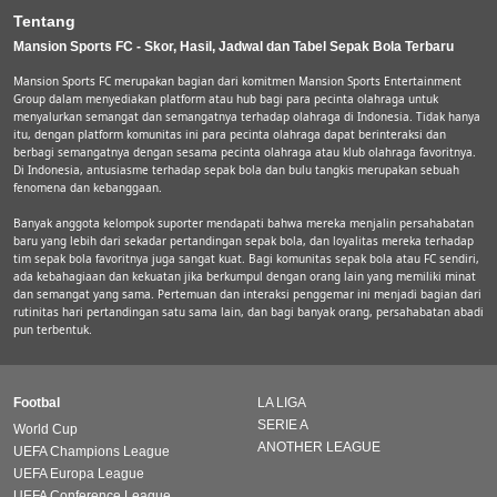
Tentang
Mansion Sports FC - Skor, Hasil, Jadwal dan Tabel Sepak Bola Terbaru
Mansion Sports FC merupakan bagian dari komitmen Mansion Sports Entertainment
Group dalam menyediakan platform atau hub bagi para pecinta olahraga untuk
menyalurkan semangat dan semangatnya terhadap olahraga di Indonesia. Tidak hanya
itu, dengan platform komunitas ini para pecinta olahraga dapat berinteraksi dan
berbagi semangatnya dengan sesama pecinta olahraga atau klub olahraga favoritnya.
Di Indonesia, antusiasme terhadap sepak bola dan bulu tangkis merupakan sebuah
fenomena dan kebanggaan.
Banyak anggota kelompok suporter mendapati bahwa mereka menjalin persahabatan
baru yang lebih dari sekadar pertandingan sepak bola, dan loyalitas mereka terhadap
tim sepak bola favoritnya juga sangat kuat. Bagi komunitas sepak bola atau FC sendiri,
ada kebahagiaan dan kekuatan jika berkumpul dengan orang lain yang memiliki minat
dan semangat yang sama. Pertemuan dan interaksi penggemar ini menjadi bagian dari
rutinitas hari pertandingan satu sama lain, dan bagi banyak orang, persahabatan abadi
pun terbentuk.
Footbal
LA LIGA
SERIE A
World Cup
ANOTHER LEAGUE
UEFA Champions League
UEFA Europa League
UEFA Conference League