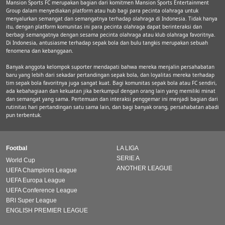
Mansion Sports FC merupakan bagian dari komitmen Mansion Sports Entertainment
Group dalam menyediakan platform atau hub bagi para pecinta olahraga untuk
menyalurkan semangat dan semangatnya terhadap olahraga di Indonesia. Tidak hanya
itu, dengan platform komunitas ini para pecinta olahraga dapat berinteraksi dan
berbagi semangatnya dengan sesama pecinta olahraga atau klub olahraga favoritnya.
Di Indonesia, antusiasme terhadap sepak bola dan bulu tangkis merupakan sebuah
fenomena dan kebanggaan.
Banyak anggota kelompok suporter mendapati bahwa mereka menjalin persahabatan
baru yang lebih dari sekadar pertandingan sepak bola, dan loyalitas mereka terhadap
tim sepak bola favoritnya juga sangat kuat. Bagi komunitas sepak bola atau FC sendiri,
ada kebahagiaan dan kekuatan jika berkumpul dengan orang lain yang memiliki minat
dan semangat yang sama. Pertemuan dan interaksi penggemar ini menjadi bagian dari
rutinitas hari pertandingan satu sama lain, dan bagi banyak orang, persahabatan abadi
pun terbentuk.
Footbal
LA LIGA
SERIE A
World Cup
ANOTHER LEAGUE
UEFA Champions League
UEFA Europa League
UEFA Conference League
BRI Super League
ENGLISH PREMIER LEAGUE