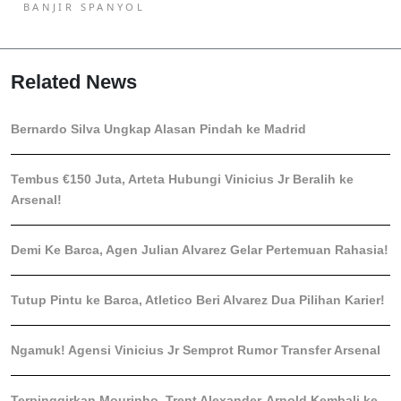
BANJIR SPANYOL
Related News
Bernardo Silva Ungkap Alasan Pindah ke Madrid
Tembus €150 Juta, Arteta Hubungi Vinicius Jr Beralih ke
Arsenal!
Demi Ke Barca, Agen Julian Alvarez Gelar Pertemuan Rahasia!
Tutup Pintu ke Barca, Atletico Beri Alvarez Dua Pilihan Karier!
Ngamuk! Agensi Vinicius Jr Semprot Rumor Transfer Arsenal
Terpinggirkan Mourinho, Trent Alexander-Arnold Kembali ke