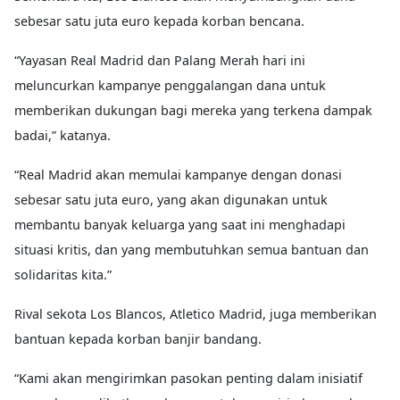
sebesar satu juta euro kepada korban bencana.
“Yayasan Real Madrid dan Palang Merah hari ini
meluncurkan kampanye penggalangan dana untuk
memberikan dukungan bagi mereka yang terkena dampak
badai,” katanya.
“Real Madrid akan memulai kampanye dengan donasi
sebesar satu juta euro, yang akan digunakan untuk
membantu banyak keluarga yang saat ini menghadapi
situasi kritis, dan yang membutuhkan semua bantuan dan
solidaritas kita.”
Rival sekota Los Blancos, Atletico Madrid, juga memberikan
bantuan kepada korban banjir bandang.
“Kami akan mengirimkan pasokan penting dalam inisiatif