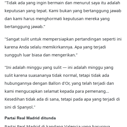
"Tidak ada yang ingin bermain dan menurut saya itu adalah
keputusan yang tepat. Kami bukan yang bertanggung jawab
dan kami harus menghormati keputusan mereka yang
bertanggung jawab.”
"Sangat sulit untuk mempersiapkan pertandingan seperti ini
karena Anda selalu memikirkannya. Apa yang terjadi
sungguh luar biasa dan mengerikan.”
"Ini adalah minggu yang sulit — ini adalah minggu yang
sulit karena suasananya tidak normal, tetapi tidak ada
hubungannya dengan Ballon d'Or, yang telah terjadi dan
kami mengucapkan selamat kepada para pemenang...
Kesedihan tidak ada di sana, tetapi pada apa yang terjadi di
sini di Spanyol."
Partai Real Madrid ditunda
Partai Real Madrid di kandang Valencia yang harusnya