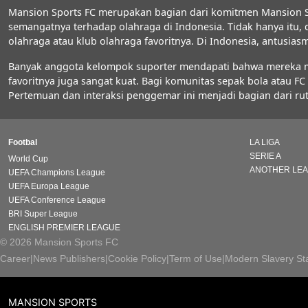
Mansion Sports FC merupakan bagian dari komitmen Mansion S
semangatnya terhadap olahraga di Indonesia. Tidak hanya itu,
olahraga atau klub olahraga favoritnya. Di Indonesia, antus
Banyak anggota kelompok suporter mendapati bahwa mereka men
favoritnya juga sangat kuat. Bagi komunitas sepak bola atau 
Pertemuan dan interaksi penggemar ini menjadi bagian dari rut
Footbal
LA LIGA
SERIE A
World Cup
ANOTHER LE
UEFA Champions League
UEFA Europa League
UEFA Conference League
BRI Super League
ENGLISH PREMIER LEAGUE
© 2026 Mansion Sports FC
Career
|
News Publishers
|
Cookie Policy
|
Term of Use
|
Modern Slavery St
MANSION SPORTS