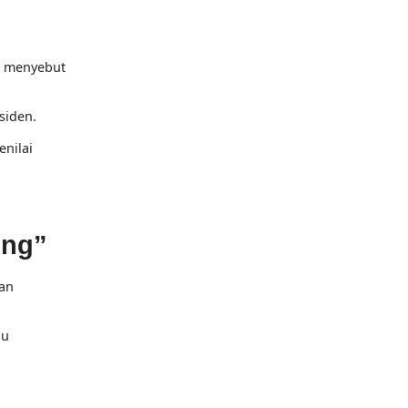
, menyebut
siden.
enilai
ung”
kan
lu