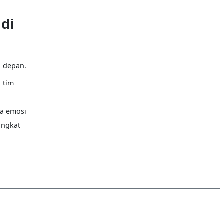
di
n depan.
 tim
a emosi
ingkat