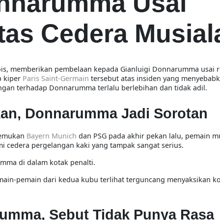
onnarumma Usai
tas Cedera Musial
is
, memberikan pembelaan kepada
Gianluigi Donnarumma
usai 
p kiper
Paris Saint-Germain
tersebut atas insiden yang menyebab
dingan terhadap Donnarumma
terlalu berlebihan dan tidak adil
.
kan, Donnarumma Jadi Sorotan
emukan
Bayern Munich
dan
PSG
pada akhir pekan lalu, pemain 
i cedera pergelangan kaki yang tampak sangat serius.
mma di dalam kotak penalti.
ain-pemain dari kedua kubu terlihat terguncang menyaksikan ko
umma, Sebut Tidak Punya Rasa