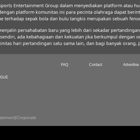
ports Entertainment Group dalam menyediakan platform atau hu
 dengan platform komunitas ini para pecinta olahraga dapat ber
iasme terhadap sepak bola dan bulu tangkis merupakan sebuah fe
jalin persahabatan baru yang lebih dari sekadar pertandingan s
FC sendiri, ada kebahagiaan dan kekuatan jika berkumpul dengan 
initas hari pertandingan satu sama lain, dan bagi banyak orang,
FAQ
Contact
Advertise
AGUE
atement
|
Corporate