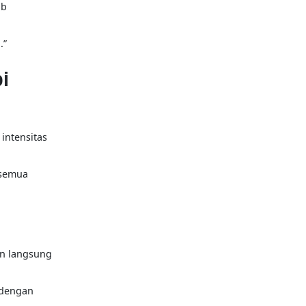
ib
n
.”
i
intensitas
 semua
an langsung
 dengan