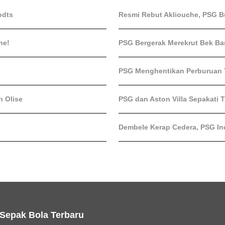
odts
Resmi Rebut Akliouche, PSG Bu
ne!
PSG Bergerak Merekrut Bek Bar
PSG Menghentikan Perburuan T
n Olise
PSG dan Aston Villa Sepakati 
Dembele Kerap Cedera, PSG In
 Sepak Bola Terbaru