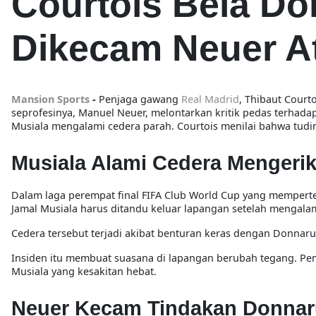
Courtois Bela D
Dikecam Neuer A
Mansion Sports
-
Penjaga gawang
Real Madrid
,
Thibaut Courto
seprofesinya,
Manuel Neuer
, melontarkan kritik pedas terhada
Musiala
mengalami cedera parah. Courtois menilai bahwa tu
Musiala Alami Cedera Mengeri
Dalam laga
perempat final FIFA Club World Cup
yang mempert
Jamal Musiala
harus ditandu keluar lapangan setelah mengalam
Cedera tersebut terjadi akibat benturan keras dengan Donnaru
Insiden itu membuat suasana di lapangan berubah tegang. Pem
Musiala yang kesakitan hebat.
Neuer Kecam Tindakan Donnar