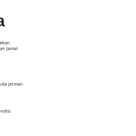
a
rekan
kan
Jamal
muda Jerman
ndisi