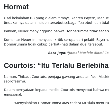
Hormat
Usai kekalahan 0-2 yang dialami timnya, kapten Bayern,
Manuel
tindakannya dalam insiden tersebut sebagai
"ceroboh dan tida
Bahkan, Neuer menyinggung bahwa Donnarumma
tidak sege
Komentar Neuer ini menyusul kritik serupa dari pelatih Bayern
Donnarumma tidak cukup berhati-hati dalam duel tersebut.
Baca Juga: "
Jamal Musiala Alami C
Courtois: “Itu Terlalu Berlebi
Namun,
Thibaut Courtois
, penjaga gawang andalan Real Madrid
seprofesinya.
Dalam pernyataan kepada media, Courtois menyebut bahwa 
emosional
.
“Menyalahkan Donnarumma atas cedera Musiala menurut sa