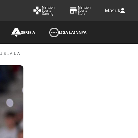
Mansion
Mansion
Masuk
Sports
Sports
Gaming
Store
SERIE A
LIGA LAINNYA
USIALA