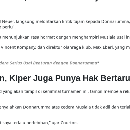
 Neuer
, langsung melontarkan kritik tajam kepada Donnarumma
k perlu"
.
ra menunjukkan rasa hormat dengan menghampiri Musiala
usai in
,
Vincent Kompany
, dan direktur olahraga klub,
Max Eberl
, yang m
edera Serius Usai Benturan dengan Donnarumma
"
han, Kiper Juga Punya Hak Bertar
 yang akan tampil di semifinal turnamen ini, tampil membela re
menyalahkan Donnarumma atas cedera Musiala
tidak adil dan terla
ya terlalu berlebihan,” ujar Courtois.