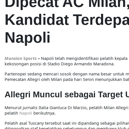
Dipecat AC Milan,
Kandidat Terdepa
Napoli
Mansion Sports
–
Napoli telah mengidentifikasi pelatih kepala
kekosongan posisi di Stadio Diego Armando Maradona.
Partenopei sedang mencari sosok dengan nama besar untuk m
Pemecatan Allegri oleh Milan pada hari Senin menunjukkan b
Allegri Muncul sebagai Target 
Menurut jurnalis Italia Gianluca Di Marzio, pelatih Milan All
pelatih
Napoli
berikutnya.
Pelatih asal Tuscany tersebut saat ini dipandang sebagai pili
ditinggalkan staf kepelatihan sebelumnya dan membawa klub m