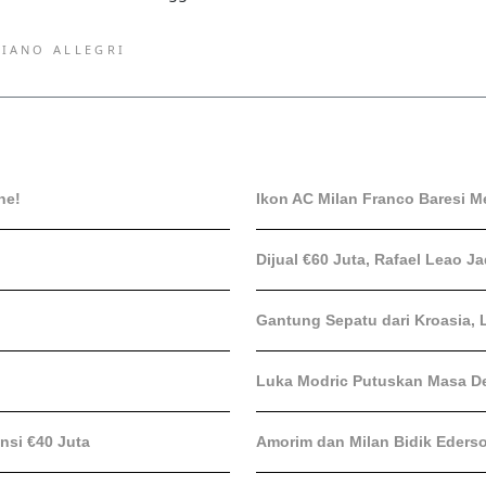
IANO ALLEGRI
ne!
Ikon AC Milan Franco Baresi M
Dijual €60 Juta, Rafael Leao J
Gantung Sepatu dari Kroasia, 
Luka Modric Putuskan Masa D
nsi €40 Juta
Amorim dan Milan Bidik Ederso