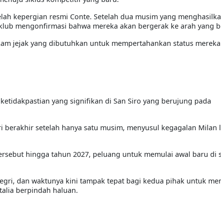
elah kepergian resmi Conte. Setelah dua musim yang menghasilk
en, klub mengonfirmasi bahwa mereka akan bergerak ke arah yang 
i rekam jejak yang dibutuhkan untuk mempertahankan status mereka
 ketidakpastian yang signifikan di San Siro yang berujung pada
i berakhir setelah hanya satu musim, menyusul kegagalan Milan l
tersebut hingga tahun 2027, peluang untuk memulai awal baru di 
egri, dan waktunya kini tampak tepat bagi kedua pihak untuk me
talia berpindah haluan.