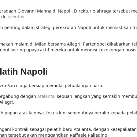
radaan Giovanni Manna di Napoli. Direktur olahraga tersebut me
 di
Juventus
.
 penting dalam strategi perekrutan Napoli untuk memastikan tra
kan malam di Milan bersama Allegri. Partenopei dikabarkan te
ebut seiring upaya aktif mereka untuk mengisi kekosongan posisi
latih Napoli
zio Sarri juga bersiap memulai petualangan baru.
 bergabung dengan
Atalanta
, sebuah langkah yang semakin membu
llegri.
tih papan atas lainnya, fokus kini sepenuhnya beralih kepada pela
angani kontrak sebagai pelatih baru Atalanta, dengan kesepakatan
aman tersebut akan menggantikan Raffaele Palladino.