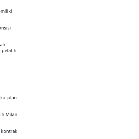
miliki
nsisi
lah
 pelatih
ka jalan
tih Milan
 kontrak