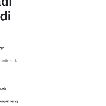
adi
di
gisi
konfirmasi
.
jadi
songan yang