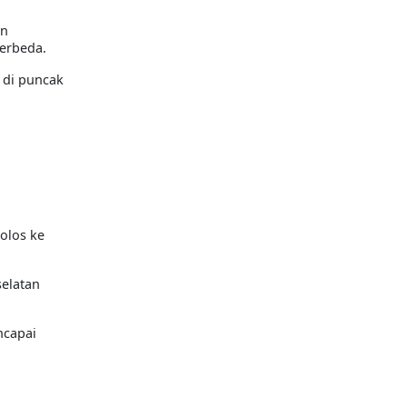
an
berbeda.
 di puncak
olos ke
selatan
ncapai