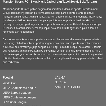
Mansion Sports FC - Skor, Hasil, Jadwal dan Tabel Sepak Bola Terbaru
Mansion Sports FC merupakan bagian dari komitmen Mansion Sports Entertainment
Group dalam menyediakan platform atau hub bagi para pecinta olahraga untuk
menyalurkan semangat dan semangatnya terhadap olahraga di Indonesia. Tidak hanya
itu, dengan platform komunitas ini para pecinta olahraga dapat berinteraksi dan
berbagi semangatnya dengan sesama pecinta olahraga atau klub olahraga favoritnya.
Di Indonesia, antusiasme terhadap sepak bola dan bulu tangkis merupakan sebuah
fenomena dan kebanggaan.
Banyak anggota kelompok suporter mendapati bahwa mereka menjalin persahabatan
baru yang lebih dari sekadar pertandingan sepak bola, dan loyalitas mereka terhadap
tim sepak bola favoritnya juga sangat kuat. Bagi komunitas sepak bola atau FC sendiri,
ada kebahagiaan dan kekuatan jika berkumpul dengan orang lain yang memiliki minat
dan semangat yang sama. Pertemuan dan interaksi penggemar ini menjadi bagian dari
rutinitas hari pertandingan satu sama lain, dan bagi banyak orang, persahabatan abadi
pun terbentuk.
Footbal
LA LIGA
SERIE A
World Cup
ANOTHER LEAGUE
UEFA Champions League
UEFA Europa League
UEFA Conference League
BRI Super League