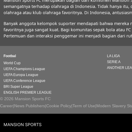
Mansion Sports FC merupakan bagian dari komitmen Mansion S
semangatnya terhadap olahraga di Indonesia. Tidak hanya itu,
olahraga atau klub olahraga favoritnya. Di Indonesia, antus
Banyak anggota kelompok suporter mendapati bahwa mereka men
favoritnya juga sangat kuat. Bagi komunitas sepak bola atau 
Pertemuan dan interaksi penggemar ini menjadi bagian dari rut
Footbal
LA LIGA
SERIE A
World Cup
ANOTHER LE
UEFA Champions League
UEFA Europa League
UEFA Conference League
BRI Super League
ENGLISH PREMIER LEAGUE
© 2026 Mansion Sports FC
Career
|
News Publishers
|
Cookie Policy
|
Term of Use
|
Modern Slavery St
MANSION SPORTS