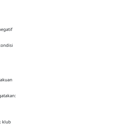
egatif
ondisi
lakuan
gatakan:
k klub