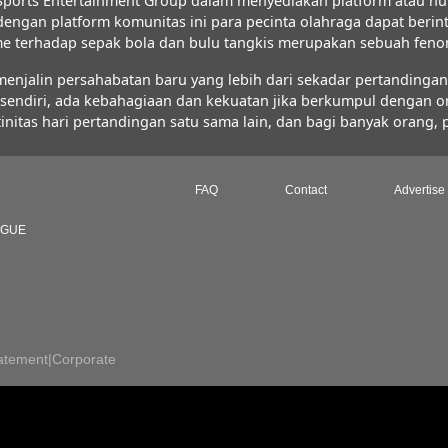
ports Entertainment Group dalam menyediakan platform atau hu
 dengan platform komunitas ini para pecinta olahraga dapat ber
iasme terhadap sepak bola dan bulu tangkis merupakan sebuah fe
jalin persahabatan baru yang lebih dari sekadar pertandingan s
FC sendiri, ada kebahagiaan dan kekuatan jika berkumpul dengan 
initas hari pertandingan satu sama lain, dan bagi banyak orang,
FAQ
Contact
Advertise
AGUE
atement
|
Corporate