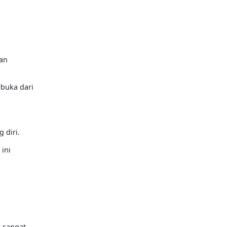
kan
buka dari
 diri.
ini
 sangat