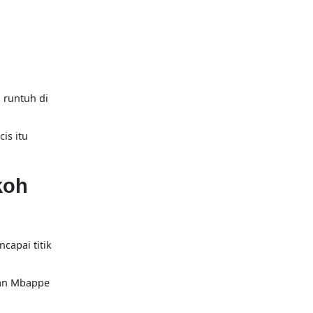
 runtuh di
is itu
koh
capai titik
ikan Mbappe