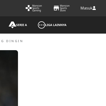
Mansion
Mansion
Masuk
Sports
Sports
Gaming
Store
SERIE A
LIGA LAINNYA
NG DINGIN