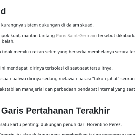
id
h kurangnya sistem dukungan di dalam skuad.
ompok kuat, mantan bintang
Paris Saint-Germain
tersebut dikabar
 belah.
tidak memiliki rekan setim yang bersedia membelanya secara ter
 mendapati dirinya terisolasi di saat-saat tersulitnya.
saan bahwa dirinya sedang melawan narasi "tokoh jahat" seorang
akstabilan manajerial dan perbedaan pendapat internal yang saat 
 Garis Pertahanan Terakhir
tu kartu penting: dukungan penuh dari Florentino Perez.
 Prancis itu, dan dukungannya memberikan jaring pengaman yang