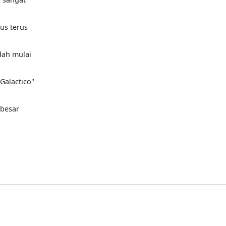
us terus
dah mulai
Galactico"
rbesar