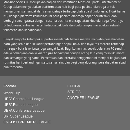
Mansion Sports FC merupakan bagian dari komitmen Mansion Sports Entertainment
Group dalam menyediakan platform atau hub bagi para pecinta olahraga untuk
menyalurkan semangat dan semangatnya terhadap olahraga di Indonesia. Tidak hanya
itu, dengan platform komunitas ini para pecinta olahraga dapat berinteraksi dan
berbagi semangatnya dengan sesama pecinta olahraga atau klub olahraga favoritnya.
Di Indonesia, antusiasme terhadap sepak bola dan bulu tangkis merupakan sebuah
fenomena dan kebanggaan.
Banyak anggota kelompok suporter mendapati bahwa mereka menjalin persahabatan
baru yang lebih dari sekadar pertandingan sepak bola, dan loyalitas mereka terhadap
tim sepak bola favoritnya juga sangat kuat. Bagi komunitas sepak bola atau FC sendiri,
ada kebahagiaan dan kekuatan jika berkumpul dengan orang lain yang memiliki minat
dan semangat yang sama. Pertemuan dan interaksi penggemar ini menjadi bagian dari
rutinitas hari pertandingan satu sama lain, dan bagi banyak orang, persahabatan abadi
pun terbentuk.
Footbal
LA LIGA
SERIE A
World Cup
ANOTHER LEAGUE
UEFA Champions League
UEFA Europa League
UEFA Conference League
BRI Super League
ENGLISH PREMIER LEAGUE