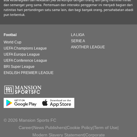
ada kebahagiaan dan kekuatan jika berkumpul dengan orang lain yang memiliki minat
dan semangat yang sama. Pertemuan dan interaksi penggemar ini menjadi bagian dari
rutinitas hari pertandingan satu sama lain, dan bagi banyak orang, persahabatan abadi
pun terbentuk.
Footbal
LA LIGA
SERIE A
World Cup
ANOTHER LEAGUE
UEFA Champions League
UEFA Europa League
UEFA Conference League
BRI Super League
ENGLISH PREMIER LEAGUE
© 2026 Mansion Sports FC
Career
|
News Publishers
|
Cookie Policy
|
Term of Use
|
Modern Slavery Statement
|
Corporate