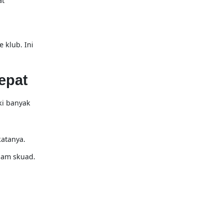
at
 klub. Ini
epat
ki banyak
katanya.
lam skuad.