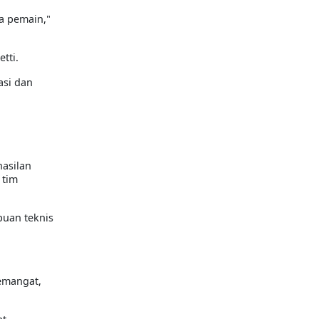
ua pemain,
"
etti.
asi dan
hasilan
 tim
uan teknis
semangat,