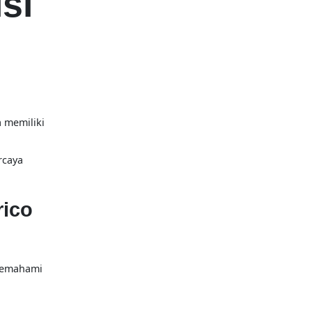
si
.
 memiliki
rcaya
rico
memahami