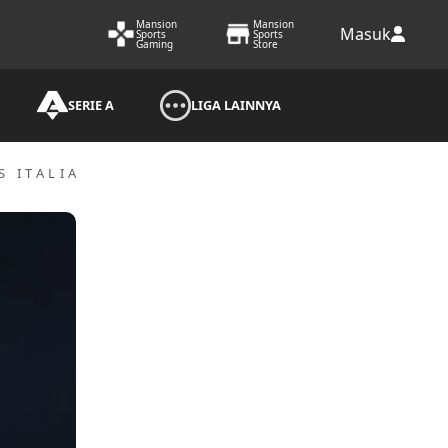
Mansion
Mansion
Masuk
Sports
Sports
Gaming
Store
SERIE A
LIGA LAINNYA
 ITALIA