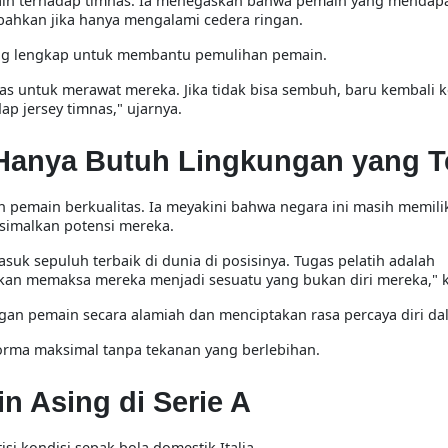
main terhadap timnas. Ia menegaskan bahwa pemain yang mendap
, bahkan jika hanya mengalami cedera ringan.
yang lengkap untuk membantu pemulihan pemain.
tas untuk merawat mereka. Jika tidak bisa sembuh, baru kembali ke
ap jersey timnas,
" ujarnya.
, Hanya Butuh Lingkungan yang T
 pemain berkualitas. Ia meyakini bahwa negara ini masih memili
simalkan potensi mereka.
suk sepuluh terbaik di dunia di posisinya. Tugas pelatih adalah
kan memaksa mereka menjadi sesuatu yang bukan diri mereka,
" 
n pemain secara alamiah dan menciptakan rasa percaya diri da
orma maksimal tanpa tekanan yang berlebihan.
n Asing di Serie A
isi kondisi sepak bola domestik Italia.