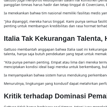
Gattuso juga menyoroti kedisiplinan dalam hal komitmen pe
panggilan timnas harus hadir dan tetap tinggal di Coverciano
Ia menekankan bahwa tim nasional memiliki fasilitas medis 
"
Jika dipanggil, mereka harus tinggal. Kami punya semua fasili
penting untuk membangun kredibilitas dan rasa hormat terhad
Italia Tak Kekurangan Talenta
Gattuso membantah anggapan bahwa Italia saat ini kekurangan
talenta, hanya saja butuh pendekatan yang tepat untuk memak
"
Kita punya pemain penting. Empat atau lima dari mereka terma
menciptakan kondisi ideal bagi mereka untuk berkembang, bu
Ia menyampaikan bahwa sistem harus mendukung perkembanga
Menurutnya, lingkungan yang kondusif dapat melahirkan perf
Kritik terhadap Dominasi Pemai
Gattuso tidak hanya berbicara soal timnas, tetapi juga mengkrit