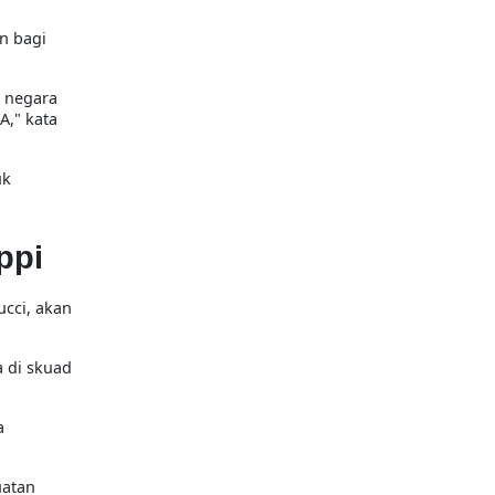
n bagi
i negara
A,
" kata
uk
ppi
ucci
, akan
 di skuad
a
uatan