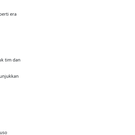
erti era
uk tim dan
nunjukkan
tuso