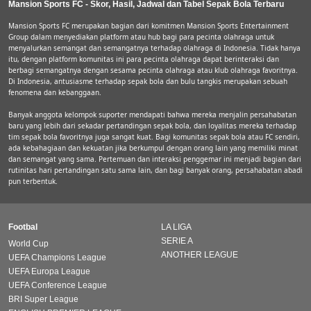
Mansion Sports FC - Skor, Hasil, Jadwal dan Tabel Sepak Bola Terbaru
Mansion Sports FC merupakan bagian dari komitmen Mansion Sports Entertainment
Group dalam menyediakan platform atau hub bagi para pecinta olahraga untuk
menyalurkan semangat dan semangatnya terhadap olahraga di Indonesia. Tidak hanya
itu, dengan platform komunitas ini para pecinta olahraga dapat berinteraksi dan
berbagi semangatnya dengan sesama pecinta olahraga atau klub olahraga favoritnya.
Di Indonesia, antusiasme terhadap sepak bola dan bulu tangkis merupakan sebuah
fenomena dan kebanggaan.
Banyak anggota kelompok suporter mendapati bahwa mereka menjalin persahabatan
baru yang lebih dari sekadar pertandingan sepak bola, dan loyalitas mereka terhadap
tim sepak bola favoritnya juga sangat kuat. Bagi komunitas sepak bola atau FC sendiri,
ada kebahagiaan dan kekuatan jika berkumpul dengan orang lain yang memiliki minat
dan semangat yang sama. Pertemuan dan interaksi penggemar ini menjadi bagian dari
rutinitas hari pertandingan satu sama lain, dan bagi banyak orang, persahabatan abadi
pun terbentuk.
Footbal
LA LIGA
SERIE A
World Cup
ANOTHER LEAGUE
UEFA Champions League
UEFA Europa League
UEFA Conference League
BRI Super League