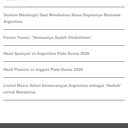
Scaloni Menangis Saat Membahas Masa Depannya Bersama
Argentina
Ferran Torres: ‘Semuanya Sudah Ditakdirkan’
Hasil Spanyol vs Argentina Piala Dunia 2026
Hasil Prancis vs Inggris Piala Dunia 2026
Lionel Messi Sebut Kemenangan Argentina sebagai ‘Hadiah’
untuk Maradona