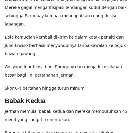
Mereka gagal mengantisipasi tendangan sudut dengan baik
sehingga Paraguay kembali mendapatkan ruang di sisi
lapangan.
Bola kemudian kembali dikirim ke dalam kotak penalti dan
Julio Enciso berhasil menyundulnya tanpa kawalan ke pojok
bawah gawang.
Gol yang luar biasa bagi Paraguay dan menjadi kesalahan
besar bagi lini pertahanan Jerman.
Skor 0-1 bertahan hingga turun minum.
Babak Kedua
Jerman memulai babak kedua dan mereka membutuhkan 45
menit yang sangat menentukan.
Paraguay tetap bertahan seperti yang mereka lakukan