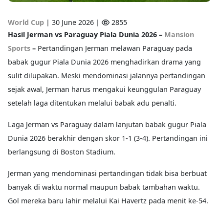
World Cup
|
30 June 2026 |
2855
Hasil Jerman vs Paraguay Piala Dunia 2026 –
Mansion
Sports
–
Pertandingan Jerman melawan Paraguay pada
babak gugur Piala Dunia 2026 menghadirkan drama yang
sulit dilupakan. Meski mendominasi jalannya pertandingan
sejak awal, Jerman harus mengakui keunggulan Paraguay
setelah laga ditentukan melalui babak adu penalti.
Laga Jerman vs Paraguay dalam lanjutan babak gugur Piala
Dunia 2026 berakhir dengan skor 1-1 (3-4). Pertandingan ini
berlangsung di Boston Stadium.
Jerman yang mendominasi pertandingan tidak bisa berbuat
banyak di waktu normal maupun babak tambahan waktu.
Gol mereka baru lahir melalui Kai Havertz pada menit ke-54.