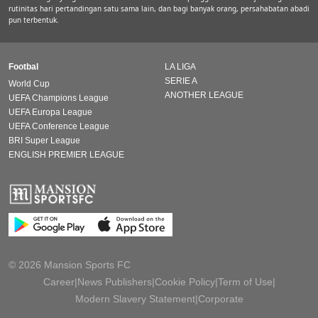
rutinitas hari pertandingan satu sama lain, dan bagi banyak orang, persahabatan abadi
pun terbentuk.
Footbal
LA LIGA
SERIE A
World Cup
ANOTHER LEAGUE
UEFA Champions League
UEFA Europa League
UEFA Conference League
BRI Super League
ENGLISH PREMIER LEAGUE
© 2026 Mansion Sports FC
Career
|
News Publishers
|
Cookie Policy
|
Term of Use
|
Modern Slavery Statement
|
Corporate