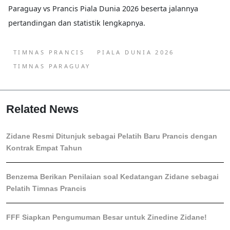
Paraguay vs Prancis Piala Dunia 2026 beserta jalannya
pertandingan dan statistik lengkapnya.
TIMNAS PRANCIS
PIALA DUNIA 2026
TIMNAS PARAGUAY
Related News
Zidane Resmi Ditunjuk sebagai Pelatih Baru Prancis dengan
Kontrak Empat Tahun
Benzema Berikan Penilaian soal Kedatangan Zidane sebagai
Pelatih Timnas Prancis
FFF Siapkan Pengumuman Besar untuk Zinedine Zidane!