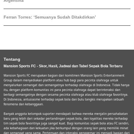
Argentina
Ferran Torres: ‘Semuanya Sudah Ditakdirkan’
Tentang
Mansion Sports FC - Skor, Hasil, Jadwal dan Tabel Sepak Bola Terbaru
Mansion Sports FC merupakan bagian dari komitmen Mansion Sports Entertainment
Group dalam menyediakan platform atau hub bagi para pecinta olahraga untuk
menyalurkan semangat dan semangatnya terhadap olahraga di Indonesia. Tidak hanya
itu, dengan platform komunitas ini para pecinta olahraga dapat berinteraksi dan
berbagi semangatnya dengan sesama pecinta olahraga atau klub olahraga favoritnya.
Di Indonesia, antusiasme terhadap sepak bola dan bulu tangkis merupakan sebuah
fenomena dan kebanggaan.
Banyak anggota kelompok suporter mendapati bahwa mereka menjalin persahabatan
baru yang lebih dari sekadar pertandingan sepak bola, dan loyalitas mereka terhadap
tim sepak bola favoritnya juga sangat kuat. Bagi komunitas sepak bola atau FC sendiri,
ada kebahagiaan dan kekuatan jika berkumpul dengan orang lain yang memiliki minat
dan semangat yang sama. Pertemuan dan interaksi penggemar ini menjadi bagian dari