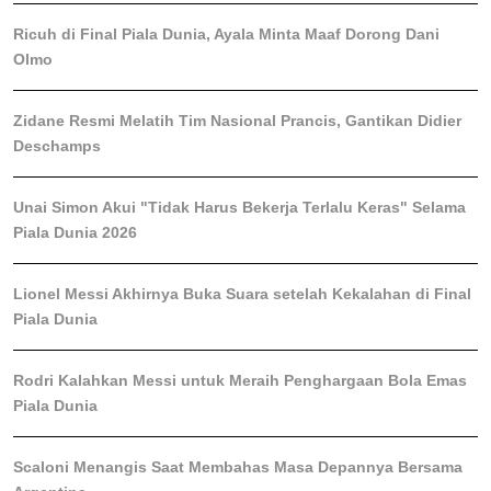
Ricuh di Final Piala Dunia, Ayala Minta Maaf Dorong Dani
Olmo
Zidane Resmi Melatih Tim Nasional Prancis, Gantikan Didier
Deschamps
Unai Simon Akui "Tidak Harus Bekerja Terlalu Keras" Selama
Piala Dunia 2026
Lionel Messi Akhirnya Buka Suara setelah Kekalahan di Final
Piala Dunia
Rodri Kalahkan Messi untuk Meraih Penghargaan Bola Emas
Piala Dunia
Scaloni Menangis Saat Membahas Masa Depannya Bersama