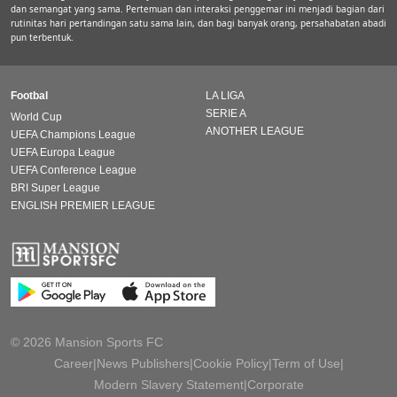
dan semangat yang sama. Pertemuan dan interaksi penggemar ini menjadi bagian dari
rutinitas hari pertandingan satu sama lain, dan bagi banyak orang, persahabatan abadi
pun terbentuk.
Footbal
LA LIGA
SERIE A
World Cup
ANOTHER LEAGUE
UEFA Champions League
UEFA Europa League
UEFA Conference League
BRI Super League
ENGLISH PREMIER LEAGUE
© 2026 Mansion Sports FC
Career
|
News Publishers
|
Cookie Policy
|
Term of Use
|
Modern Slavery Statement
|
Corporate