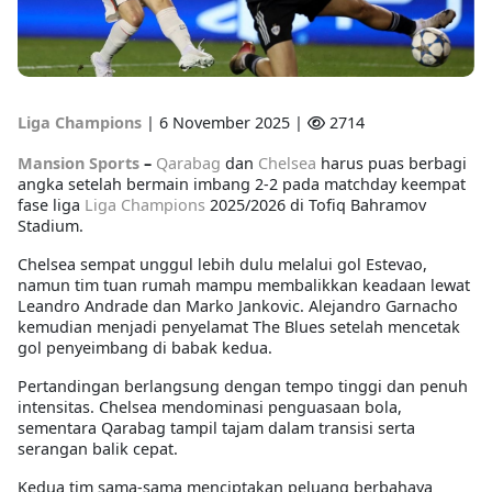
Liga Champions
|
6 November 2025 |
2714
Mansion Sports
–
Qarabag
dan
Chelsea
harus puas berbagi
angka setelah bermain imbang 2-2 pada matchday keempat
fase liga
Liga Champions
2025/2026 di Tofiq Bahramov
Stadium.
Chelsea sempat unggul lebih dulu melalui gol Estevao,
namun tim tuan rumah mampu membalikkan keadaan lewat
Leandro Andrade dan Marko Jankovic. Alejandro Garnacho
kemudian menjadi penyelamat The Blues setelah mencetak
gol penyeimbang di babak kedua.
Pertandingan berlangsung dengan tempo tinggi dan penuh
intensitas. Chelsea mendominasi penguasaan bola,
sementara Qarabag tampil tajam dalam transisi serta
serangan balik cepat.
Kedua tim sama-sama menciptakan peluang berbahaya