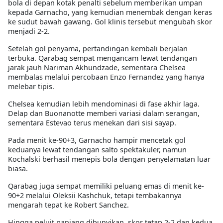
bola di depan kotak penalti sebelum memberikan umpan
kepada Garnacho, yang kemudian menembak dengan keras
ke sudut bawah gawang. Gol klinis tersebut mengubah skor
menjadi 2-2.
Setelah gol penyama, pertandingan kembali berjalan
terbuka. Qarabag sempat mengancam lewat tendangan
jarak jauh Nariman Akhundzade, sementara Chelsea
membalas melalui percobaan Enzo Fernandez yang hanya
melebar tipis.
Chelsea kemudian lebih mendominasi di fase akhir laga.
Delap dan Buonanotte memberi variasi dalam serangan,
sementara Estevao terus menekan dari sisi sayap.
Pada menit ke-90+3, Garnacho hampir mencetak gol
keduanya lewat tendangan salto spektakuler, namun
Kochalski berhasil menepis bola dengan penyelamatan luar
biasa.
Qarabag juga sempat memiliki peluang emas di menit ke-
90+2 melalui Oleksii Kashchuk, tetapi tembakannya
mengarah tepat ke Robert Sanchez.
Hingga peluit panjang dibunyikan, skor tetap 2-2 dan kedua