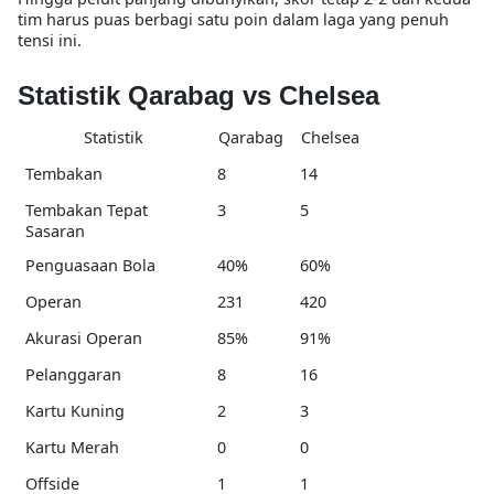
tim harus puas berbagi satu poin dalam laga yang penuh
tensi ini.
Statistik Qarabag vs Chelsea
Statistik
Qarabag
Chelsea
Tembakan
8
14
Tembakan Tepat
3
5
Sasaran
Penguasaan Bola
40%
60%
Operan
231
420
Akurasi Operan
85%
91%
Pelanggaran
8
16
Kartu Kuning
2
3
Kartu Merah
0
0
Offside
1
1