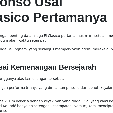
lonso Usai
asico Pertamanya
an penting dalam laga El Clasico pertama musim ini setelah m
nggu malam waktu setempat.
Jude Bellingham, yang sekaligus memperkokoh posisi mereka di 
ai Kemenangan Bersejarah
 bangganya atas kemenangan tersebut.
gan performa timnya yang dinilai tampil solid dan penuh keyakin
aik. Tim bekerja dengan keyakinan yang tinggi. Gol yang kami k
 dari Koundé hanyalah setengah kesempatan. Namun, kami mencipt
onso.