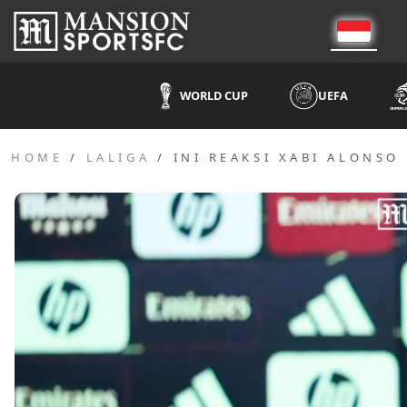
WORLD CUP
UEFA
HOME
LALIGA
INI REAKSI XABI ALONSO