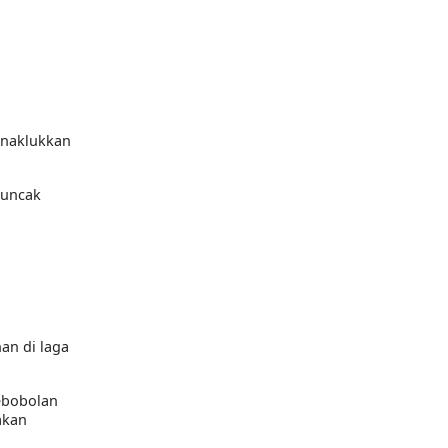
enaklukkan
puncak
an di laga
ebobolan
akan