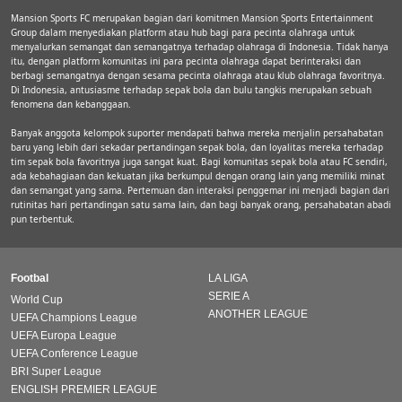
Mansion Sports FC merupakan bagian dari komitmen Mansion Sports Entertainment
Group dalam menyediakan platform atau hub bagi para pecinta olahraga untuk
menyalurkan semangat dan semangatnya terhadap olahraga di Indonesia. Tidak hanya
itu, dengan platform komunitas ini para pecinta olahraga dapat berinteraksi dan
berbagi semangatnya dengan sesama pecinta olahraga atau klub olahraga favoritnya.
Di Indonesia, antusiasme terhadap sepak bola dan bulu tangkis merupakan sebuah
fenomena dan kebanggaan.
Banyak anggota kelompok suporter mendapati bahwa mereka menjalin persahabatan
baru yang lebih dari sekadar pertandingan sepak bola, dan loyalitas mereka terhadap
tim sepak bola favoritnya juga sangat kuat. Bagi komunitas sepak bola atau FC sendiri,
ada kebahagiaan dan kekuatan jika berkumpul dengan orang lain yang memiliki minat
dan semangat yang sama. Pertemuan dan interaksi penggemar ini menjadi bagian dari
rutinitas hari pertandingan satu sama lain, dan bagi banyak orang, persahabatan abadi
pun terbentuk.
Footbal
LA LIGA
SERIE A
World Cup
ANOTHER LEAGUE
UEFA Champions League
UEFA Europa League
UEFA Conference League
BRI Super League
ENGLISH PREMIER LEAGUE