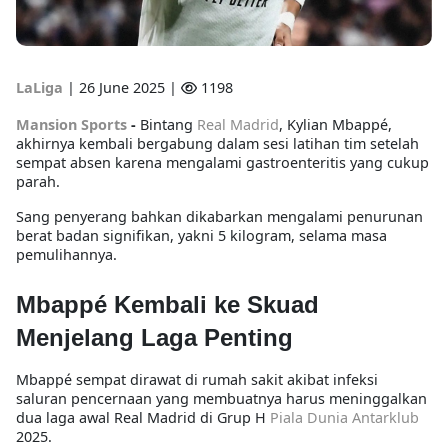
LaLiga
|
26 June 2025 |
1198
Mansion Sports
-
Bintang
Real Madrid
,
Kylian Mbappé
,
akhirnya kembali bergabung dalam sesi latihan tim setelah
sempat absen karena mengalami
gastroenteritis
yang cukup
parah.
Sang penyerang bahkan dikabarkan mengalami penurunan
berat badan signifikan, yakni
5 kilogram
, selama masa
pemulihannya.
Mbappé Kembali ke Skuad
Menjelang Laga Penting
Mbappé sempat
dirawat di rumah sakit
akibat infeksi
saluran pencernaan yang membuatnya harus
meninggalkan
dua laga awal Real Madrid
di Grup H
Piala Dunia Antarklub
2025.