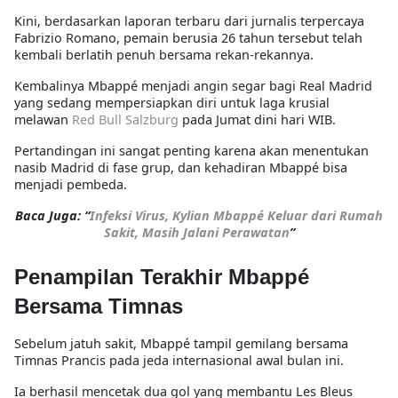
Kini, berdasarkan laporan terbaru dari jurnalis terpercaya
Fabrizio Romano
, pemain berusia 26 tahun tersebut telah
kembali berlatih penuh
bersama rekan-rekannya.
Kembalinya Mbappé menjadi angin segar bagi Real Madrid
yang sedang mempersiapkan diri untuk
laga krusial
melawan
Red Bull Salzburg
pada Jumat dini hari WIB.
Pertandingan ini sangat penting karena akan menentukan
nasib Madrid di fase grup
, dan kehadiran Mbappé bisa
menjadi pembeda.
Baca Juga: “
Infeksi Virus, Kylian Mbappé Keluar dari Rumah
Sakit, Masih Jalani Perawatan
”
Penampilan Terakhir Mbappé
Bersama Timnas
Sebelum jatuh sakit, Mbappé tampil gemilang bersama
Timnas Prancis
pada jeda internasional awal bulan ini.
Ia berhasil mencetak
dua gol
yang membantu Les Bleus