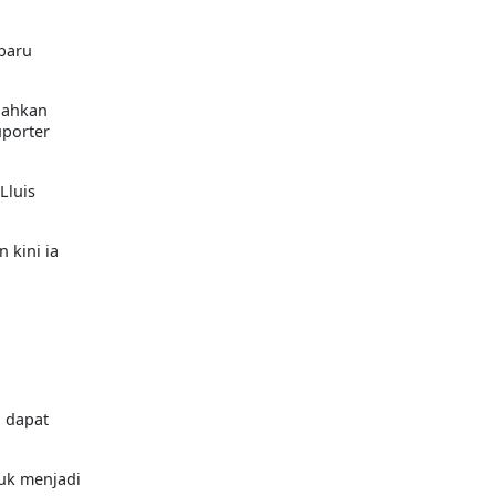
baru
bahkan
uporter
Lluis
 kini ia
i dapat
tuk menjadi