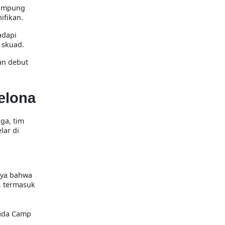
nampung
ifikan.
adapi
 skuad.
an debut
elona
ga, tim
lar di
nya bahwa
, termasuk
pada Camp