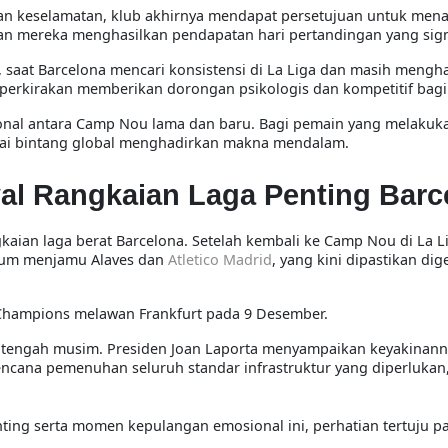
oran keselamatan, klub akhirnya mendapat persetujuan untuk me
an mereka menghasilkan pendapatan hari pertandingan yang sign
saat Barcelona mencari konsistensi di La Liga dan masih mengh
erkirakan memberikan dorongan psikologis dan kompetitif bagi
sional antara Camp Nou lama dan baru. Bagi pemain yang melakuk
agai bintang global menghadirkan makna mendalam.
l Rangkaian Laga Penting Barc
kaian laga berat Barcelona. Setelah kembali ke Camp Nou di La Li
lum menjamu Alaves dan
Atletico Madrid
, yang kini dipastikan dige
 Champions melawan Frankfurt pada 9 Desember.
di tengah musim. Presiden Joan Laporta menyampaikan keyakinan
ncana pemenuhan seluruh standar infrastruktur yang diperlukan
ting serta momen kepulangan emosional ini, perhatian tertuju 