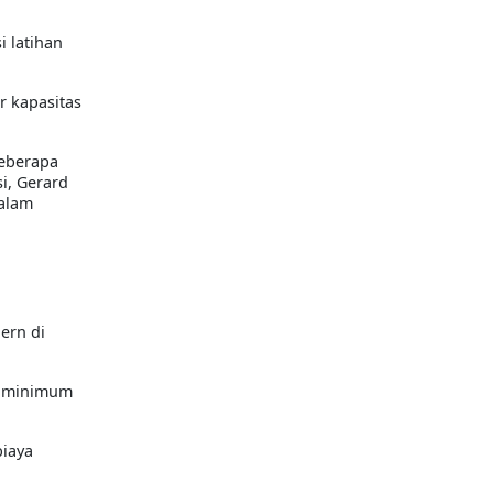
 latihan
r kapasitas
Beberapa
i, Gerard
dalam
ern di
s minimum
biaya