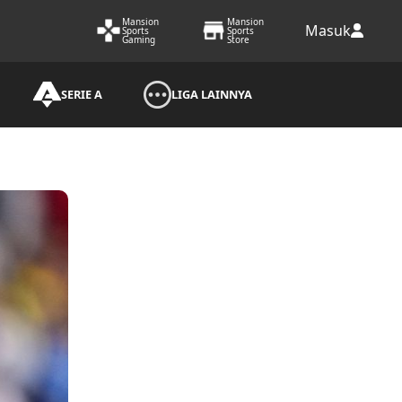
Mansion
Mansion
Masuk
Sports
Sports
Gaming
Store
SERIE A
LIGA LAINNYA