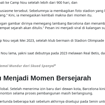
i ke Camp Nou setelah lebih dari 900 hari, dan
tusiasme tersebut. Sebelumnya ia membagikan foto stadion yang 
ng.” Kini, ia menegaskan kembali makna dari momen itu.
a dengan gambar dirinya memegang lambang Barcelona dan menam
pat sejarah akan ditulis.” Pesan ini menjadi viral di kalangan s
 Nou sejak Mei 2023, setelah klub bermain di Stadion Olimpiade 
 Nou lama, yakni saat debutnya pada 2023 melawan Real Betis, dan
Yamal Mundur dari Skuad Spanyol
”
 Menjadi Momen Bersejarah
bal. Setelah menerima izin baru dari dewan kota, Barcelona kin
penonton selama proses pembangunan masih berlangsung.
ertunda beberapa kali sebelum akhirnya disetujui pada Senin un