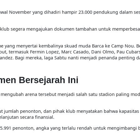
awal November yang dihadiri hampir 23.000 pendukung dalam sesi
dan klub segera mengajukan dokumen tambahan untuk memperbesa
sme yang menyertai kembalinya skuad muda Barca ke Camp Nou. 
but, termasuk Fermin Lopez, Marc Casado, Dani Olmo, Pau Cubars
rnandez. Bagi mereka, laga Sabtu nanti menjadi penanda penting 
en Bersejarah Ini
 mengubah arena tersebut menjadi salah satu stadion paling mod
rut jumlah penonton, dan pihak klub menyatakan bahwa kapasita
anjutan secara finansial.
5.991 penonton, angka yang terlalu rendah untuk mengimbangi 