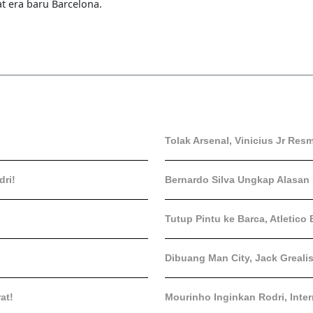
 era baru Barcelona.
Tolak Arsenal, Vinicius Jr Res
ri!
Bernardo Silva Ungkap Alasan
Tutup Pintu ke Barca, Atletico 
Dibuang Man City, Jack Greali
at!
Mourinho Inginkan Rodri, Inte