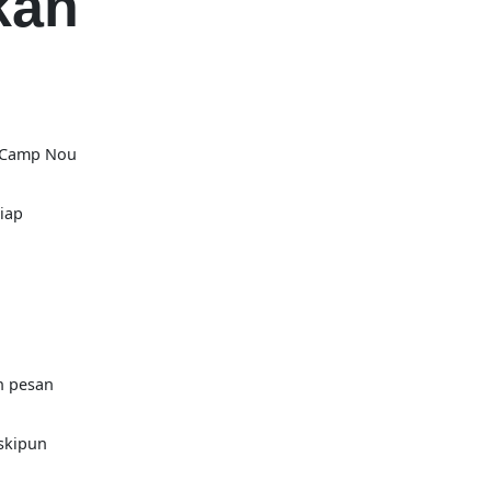
kan
 Camp Nou
iap
i
h pesan
eskipun