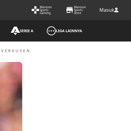
Mansion
Mansion
Masuk
Sports
Sports
Gaming
Store
SERIE A
LIGA LAINNYA
LEVERKUSEN