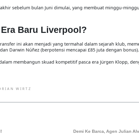
khir sebelum bulan Juni dimulai
, yang membuat minggu-minggu
Era Baru Liverpool?
transfer ini akan menjadi
yang termahal dalam sejarah klub
, mem
dan
Darwin Núñez (berpotensi mencapai £85 juta dengan bonus)
.
dalam membangun skuad kompetitif pasca era Jürgen Klopp, den
ORIAN WIRTZ
l!
Demi Ke Barca, Agen Julian Al