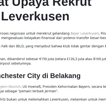
at Upaya Rekrut
i Leverkusen
oses negosiasi
untuk merekrut
gelandang
Bayer Leverkusen
, Fl
mengevaluasi kelayakan finansial dari potensi transfer besar-bes
n Falk dari BILD
, yang menyebut bahwa klub
tidak gentar dengan 
rman
, dibanderol sebesar
€150 juta (setara £126,3 juta atau $169 jut
erpool sebelumnya.
chester City di Belakang
ayern Munich
.
Uli Hoeneß
, Presiden Kehormatan Bayern, secara t
ya sebagai
“pemain terbaik Jerman”
.
irtz bukan untuk melemahkan Leverkusen, melainkan untuk me