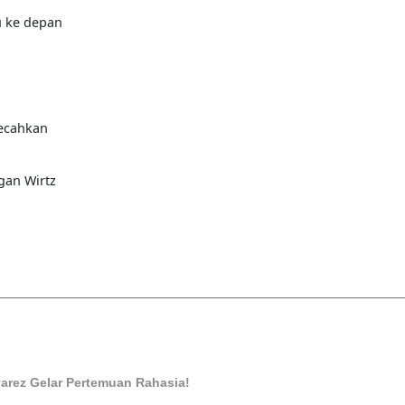
 ke depan
ecahkan
gan Wirtz
varez Gelar Pertemuan Rahasia!