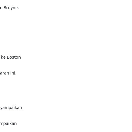
De Bruyne
.
 ke Boston
ran ini,
yampaikan
ampaikan