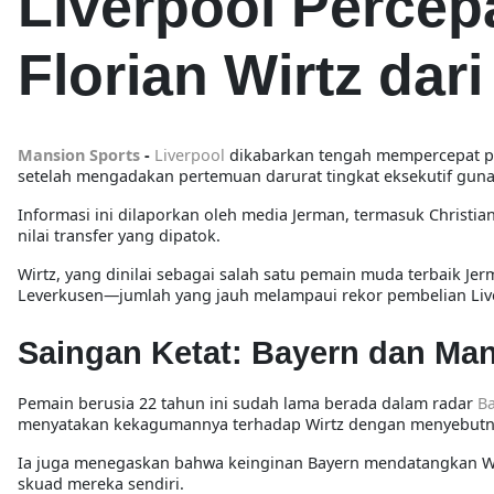
Liverpool Percep
Florian Wirtz dar
Mansion Sports
-
Liverpool
dikabarkan tengah
mempercepat pr
setelah mengadakan
pertemuan darurat tingkat eksekutif
guna 
Informasi ini dilaporkan oleh media Jerman, termasuk
Christia
nilai transfer
yang dipatok.
Wirtz, yang dinilai sebagai
salah satu pemain muda terbaik Je
Leverkusen—jumlah yang jauh melampaui rekor pembelian Liv
Saingan Ketat: Bayern dan Man
Pemain berusia 22 tahun ini sudah lama berada dalam radar
B
menyatakan kekagumannya terhadap Wirtz dengan menyebutn
Ia juga menegaskan bahwa keinginan Bayern mendatangkan W
skuad mereka sendiri.