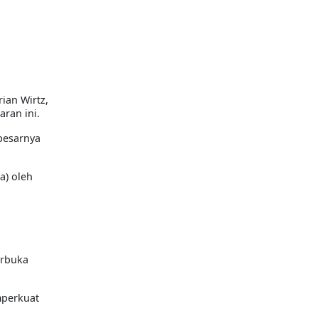
orian Wirtz
,
aran ini.
besarnya
a)
oleh
erbuka
mperkuat