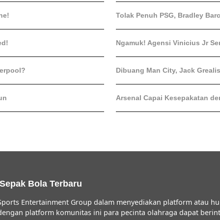
ne!
Tolak Penuh PSG, Bradley Barc
ed!
Ngamuk! Agensi Vinicius Jr Se
verpool?
Dibuang Man City, Jack Greali
un
Arsenal Capai Kesepakatan den
 Sepak Bola Terbaru
ports Entertainment Group dalam menyediakan platform atau hu
 dengan platform komunitas ini para pecinta olahraga dapat ber