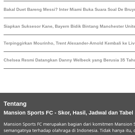
Bakal Duet Bareng Messi? Inter Miami Buka Suara Soal De Bruy
Siapkan Suksesor Kane, Bayern Bidik Bintang Manchester Unit
Terpinggirkan Mourinho, Trent Alexander-Arnold Kembali ke Li
Chelsea Resmi Datangkan Danny Welbeck yang Berusia 35 Tah
Tentang
Mansion Sports FC - Skor, Hasil, Jadwal dan Tabel
Mansion Sports FC merupakan bagian dari komitmen Mansion S
semangatnya terhadap olahraga di Indonesia. Tidak hanya itu,