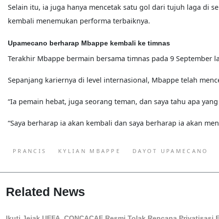
Selain itu, ia juga hanya mencetak satu gol dari tujuh laga d
kembali menemukan performa terbaiknya.
Upamecano berharap Mbappe kembali ke timnas
Terakhir Mbappe bermain bersama timnas pada 9 September la
Sepanjang kariernya di level internasional, Mbappe telah mence
“Ia pemain hebat, juga seorang teman, dan saya tahu apa yan
“Saya berharap ia akan kembali dan saya berharap ia akan men
PRANCIS
KYLIAN MBAPPE
DAYOT UPAMECANO
Related News
Ikuti Jejak UEFA, CONCACAF Resmi Tolak Rencana Privatisasi F