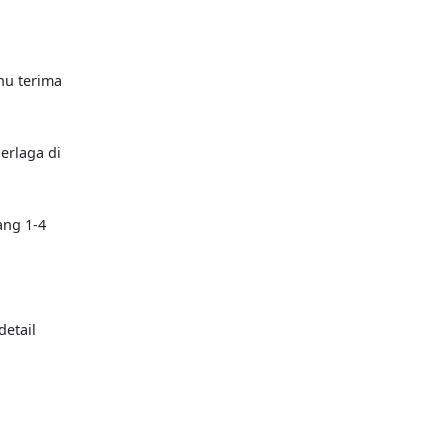
hu terima
erlaga di
ang 1-4
etail