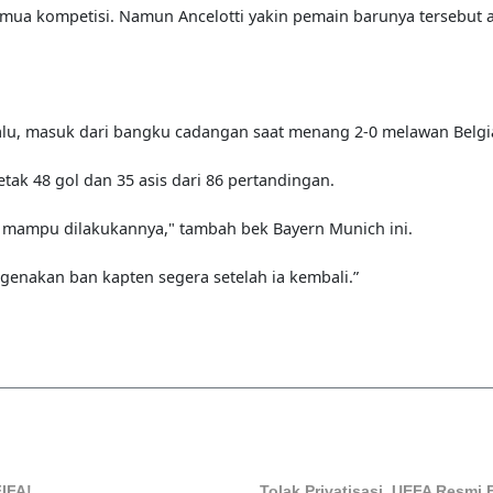
i semua kompetisi. Namun Ancelotti yakin pemain barunya tersebut 
lu, masuk dari bangku cadangan saat menang 2-0 melawan Belgi
tak 48 gol dan 35 asis dari 86 pertandingan.
g mampu dilakukannya," tambah bek Bayern Munich ini.
genakan ban kapten segera setelah ia kembali.”
IFA!
Tolak Privatisasi, UEFA Resmi 