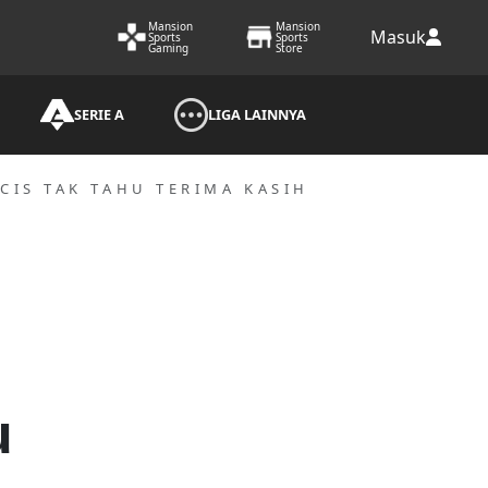
Mansion
Mansion
Masuk
Sports
Sports
Gaming
Store
SERIE A
LIGA LAINNYA
CIS TAK TAHU TERIMA KASIH
u