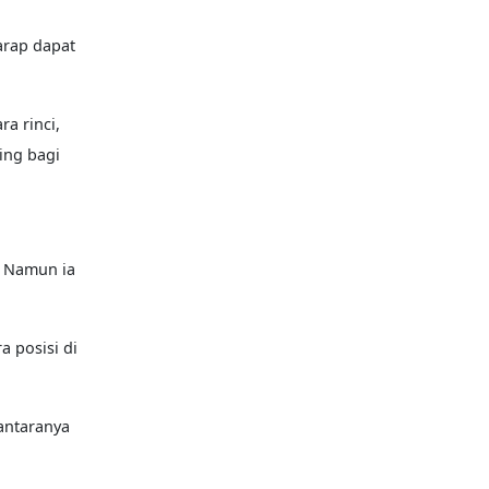
arap dapat
a rinci,
ing bagi
. Namun ia
 posisi di
 antaranya