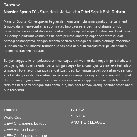
Tentang
Mansion Sports FC - Skor, Hasil, Jadwal dan Tabel Sepak Bola Terbaru
Mansion Sports FC merupakan bagian dari komitmen Mansion Sports Entertainment
Group dalam menyediakan platform atau hub bagi para pecinta olahraga untuk
menyalurkan semangat dan semangatnya terhadap olahraga di Indonesia. Tidak hanya
itu, dengan platform komunitas ini para pecinta olahraga dapat berinteraksi dan
berbagi semangatnya dengan sesama pecinta olahraga atau klub olahraga favoritnya.
Di Indonesia, antusiasme terhadap sepak bola dan bulu tangkis merupakan sebuah
fenomena dan kebanggaan.
Banyak anggota kelompok suporter mendapati bahwa mereka menjalin persahabatan
baru yang lebih dari sekadar pertandingan sepak bola, dan loyalitas mereka terhadap
tim sepak bola favoritnya juga sangat kuat. Bagi komunitas sepak bola atau FC sendiri,
ada kebahagiaan dan kekuatan jika berkumpul dengan orang lain yang memiliki minat
dan semangat yang sama. Pertemuan dan interaksi penggemar ini menjadi bagian dari
rutinitas hari pertandingan satu sama lain, dan bagi banyak orang, persahabatan abadi
pun terbentuk.
Footbal
LA LIGA
SERIE A
World Cup
ANOTHER LEAGUE
UEFA Champions League
UEFA Europa League
UEFA Conference League