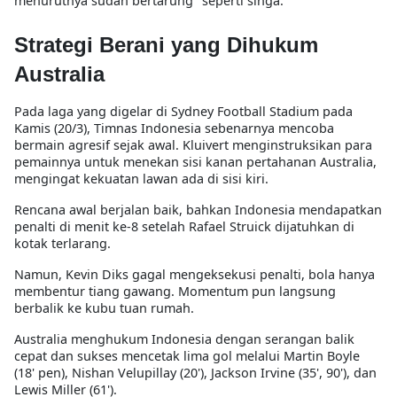
menurutnya sudah bertarung
"seperti singa."
Strategi Berani yang Dihukum
Australia
Pada laga yang digelar di
Sydney Football Stadium
pada
Kamis (20/3), Timnas Indonesia sebenarnya mencoba
bermain agresif sejak awal. Kluivert menginstruksikan para
pemainnya untuk menekan sisi kanan pertahanan Australia,
mengingat kekuatan lawan ada di sisi kiri.
Rencana awal berjalan baik, bahkan Indonesia mendapatkan
penalti di menit ke-8 setelah Rafael Struick dijatuhkan di
kotak terlarang.
Namun,
Kevin Diks gagal mengeksekusi penalti
, bola hanya
membentur tiang gawang. Momentum pun langsung
berbalik ke kubu tuan rumah.
Australia menghukum Indonesia dengan serangan balik
cepat dan sukses mencetak
lima gol
melalui
Martin Boyle
(18' pen), Nishan Velupillay (20'), Jackson Irvine (35', 90'), dan
Lewis Miller (61').