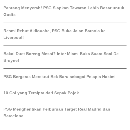
Pantang Menyerah! PSG Siapkan Tawaran Lebih Besar untuk
Godts
Resmi Rebut Akliouche, PSG Buka Jalan Barcola ke
Liverpool!
Bakal Duet Bareng Messi? Inter Miami Buka Suara Soal De
Bruyne!
PSG Bergerak Merekrut Bek Baru sebagai Pelapis Hakimi
10 Gol yang Tercipta dari Sepak Pojok
PSG Menghentikan Perburuan Target Real Madrid dan
Barcelona