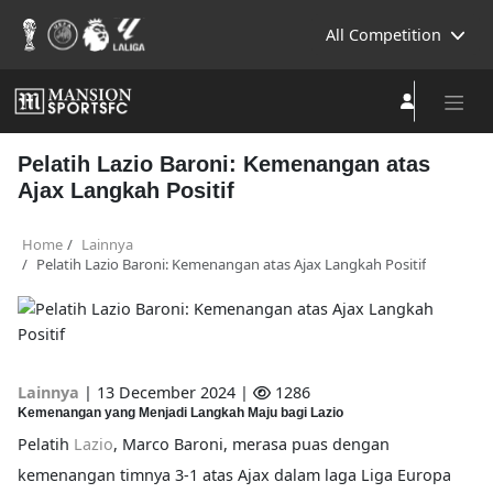
All Competition
Pelatih Lazio Baroni: Kemenangan atas
Ajax Langkah Positif
Home
Lainnya
Pelatih Lazio Baroni: Kemenangan atas Ajax Langkah Positif
Lainnya
|
13 December 2024 |
1286
Kemenangan yang Menjadi Langkah Maju bagi Lazio
Pelatih
Lazio
, Marco Baroni, merasa puas dengan
kemenangan timnya 3-1 atas Ajax dalam laga Liga Europa