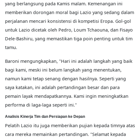
yang berlangsung pada Kamis malam. Kemenangan ini
memberikan dorongan moral bagi Lazio yang sedang dalam
perjalanan mencari konsistensi di kompetisi Eropa. Gol-gol
untuk Lazio dicetak oleh Pedro, Loum Tchaouna, dan Fisayo
Dele-Bashiru, yang memastikan tiga poin penting untuk tim
tamu.
Baroni mengungkapkan, "Hari ini adalah langkah yang baik
bagi kami, meski ini belum langkah yang menentukan,
namun kami tetap senang dengan hasilnya. Seperti yang
saya katakan, ini adalah pertandingan besar dan para
pemain layak mendapatkannya. Kami ingin meningkatkan
performa di laga-laga seperti ini."
Analisis Kinerja Tim dan Persiapan ke Depan
Pelatih Lazio itu juga memberikan pujian kepada timnya atas
cara mereka memainkan pertandingan. "Selamat kepada