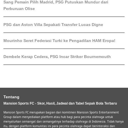
Sang Pemain Pilih Madrid, PSG Putuskan Mundur dari
Perburuan Olise
PSG dan Aston Villa Sepakati Transfer Lucas Digne
Mourinho Seret Federasi Turki ke Pengadilan HAM Eropa!
Dembele Kerap Cedera, PSG Incar Striker Bournemouth
Tentang
Mansion Sports FC - Skor, Hasil, Jadwal dan Tabel Sepak Bola Terbaru
Mansion Sports FC merupakan bagian dari komitmen Mansion Sports Entertainment
Group dalam menyediakan platform atau hub bagi para pecinta olahraga untuk
menyalurkan semangat dan semangatnya terhadap olahraga di Indonesia. Tidak hanya
itu, dengan platform komunitas ini para pecinta olahraga dapat berinteraksi dan