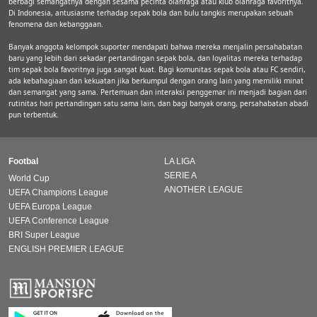
berbagi semangatnya dengan sesama pecinta olahraga atau klub olahraga favoritnya.
Di Indonesia, antusiasme terhadap sepak bola dan bulu tangkis merupakan sebuah
fenomena dan kebanggaan.
Banyak anggota kelompok suporter mendapati bahwa mereka menjalin persahabatan
baru yang lebih dari sekadar pertandingan sepak bola, dan loyalitas mereka terhadap
tim sepak bola favoritnya juga sangat kuat. Bagi komunitas sepak bola atau FC sendiri,
ada kebahagiaan dan kekuatan jika berkumpul dengan orang lain yang memiliki minat
dan semangat yang sama. Pertemuan dan interaksi penggemar ini menjadi bagian dari
rutinitas hari pertandingan satu sama lain, dan bagi banyak orang, persahabatan abadi
pun terbentuk.
Footbal
LA LIGA
SERIE A
World Cup
ANOTHER LEAGUE
UEFA Champions League
UEFA Europa League
UEFA Conference League
BRI Super League
ENGLISH PREMIER LEAGUE