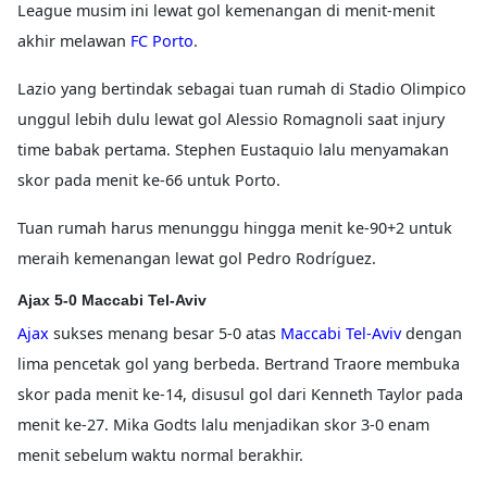
League musim ini lewat gol kemenangan di menit-menit
akhir melawan
FC Porto
.
Lazio yang bertindak sebagai tuan rumah di Stadio Olimpico
unggul lebih dulu lewat gol Alessio Romagnoli saat injury
time babak pertama. Stephen Eustaquio lalu menyamakan
skor pada menit ke-66 untuk Porto.
Tuan rumah harus menunggu hingga menit ke-90+2 untuk
meraih kemenangan lewat gol Pedro Rodríguez.
Ajax 5-0 Maccabi Tel-Aviv
Ajax
sukses menang besar 5-0 atas
Maccabi Tel-Aviv
dengan
lima pencetak gol yang berbeda. Bertrand Traore membuka
skor pada menit ke-14, disusul gol dari Kenneth Taylor pada
menit ke-27. Mika Godts lalu menjadikan skor 3-0 enam
menit sebelum waktu normal berakhir.