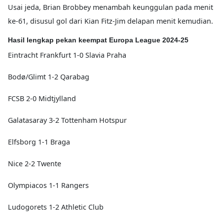
Usai jeda, Brian Brobbey menambah keunggulan pada menit
ke-61, disusul gol dari Kian Fitz-Jim delapan menit kemudian.
Hasil lengkap pekan keempat Europa League 2024-25
Eintracht Frankfurt 1-0 Slavia Praha
Bodø/Glimt 1-2 Qarabag
FCSB 2-0 Midtjylland
Galatasaray 3-2 Tottenham Hotspur
Elfsborg 1-1 Braga
Nice 2-2 Twente
Olympiacos 1-1 Rangers
Ludogorets 1-2 Athletic Club