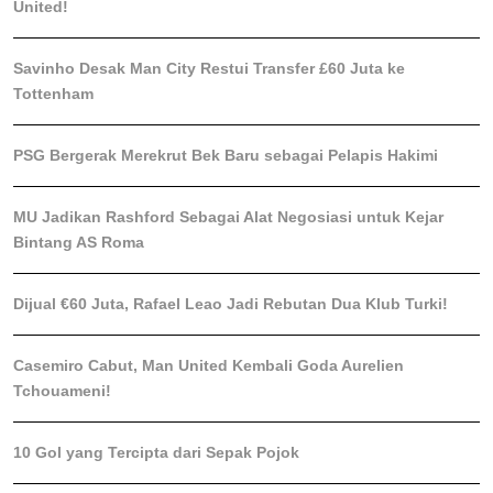
United!
Savinho Desak Man City Restui Transfer £60 Juta ke
Tottenham
PSG Bergerak Merekrut Bek Baru sebagai Pelapis Hakimi
MU Jadikan Rashford Sebagai Alat Negosiasi untuk Kejar
Bintang AS Roma
Dijual €60 Juta, Rafael Leao Jadi Rebutan Dua Klub Turki!
Casemiro Cabut, Man United Kembali Goda Aurelien
Tchouameni!
10 Gol yang Tercipta dari Sepak Pojok