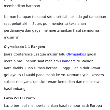
memberikan harapan.
Namun harapan tersebut sirna setelah tak ada gol tambahan
saat peluit akhir. Spurs pun menderita kekalahan
perdananya dan gagal mempertahankan hasil sempurna
musim ini.
Olympiacos 1-1 Rangers
Juara Conference League musim lalu
Olympiakos
gagal
meraih hasil penuh saat menjamu
Rangers
di Stadion
Karaiskakis. Tuan rumah berhasil unggul lebih dulu lewat
gol Ayoub El Kaabi pada menit ke-56. Namun Cyriel Dessers
sukses menyamakan skor enam kemudian dan memaksa
hasil imbang.
Lazio 2-1 FC Porto
Lazio berhasil mempertahankan hasil sempurna di Europa