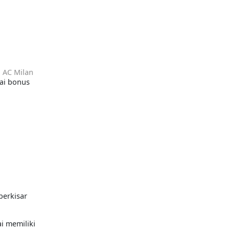
a
AC Milan
gai bonus
berkisar
i memiliki