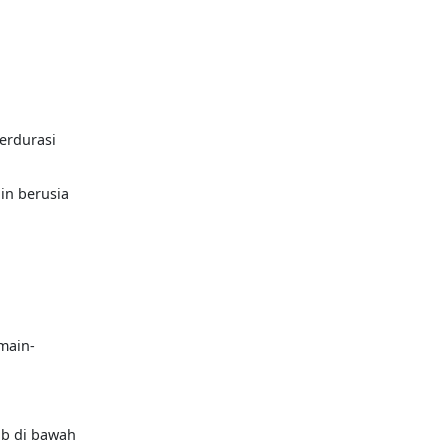
erdurasi
in berusia
main-
ub di bawah