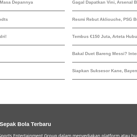
 Masa Depannya
Gagal Dapatkan Vini, Arsenal B
odts
Resmi Rebut Akliouche, PSG Bu
ri!
Tembus €150 Juta, Arteta Hubun
Bakal Duet Bareng Messi? Inte
Siapkan Suksesor Kane, Bayern
 Sepak Bola Terbaru
ports Entertainment Group dalam menyediakan platform atau hu