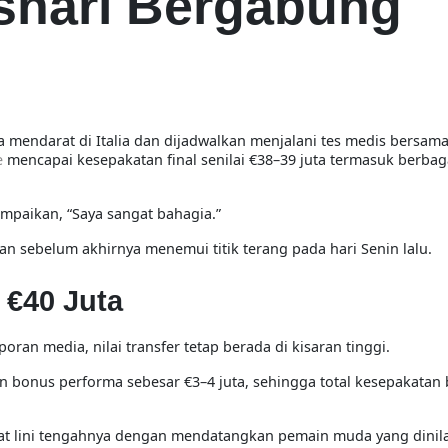
shari Bergabung
ya mendarat di Italia dan dijadwalkan menjalani tes medis bersam
e
mencapai kesepakatan final senilai €38–39 juta termasuk berba
mpaikan, “Saya sangat bahagia.”
lan sebelum akhirnya menemui titik terang pada hari Senin lalu.
 €40 Juta
ran media, nilai transfer tetap berada di kisaran tinggi.
n bonus performa sebesar €3–4 juta, sehingga total kesepakatan 
t lini tengahnya dengan mendatangkan pemain muda yang dinila