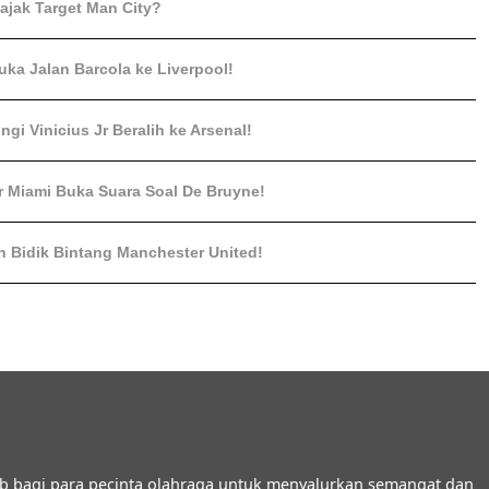
ajak Target Man City?
ka Jalan Barcola ke Liverpool!
gi Vinicius Jr Beralih ke Arsenal!
r Miami Buka Suara Soal De Bruyne!
 Bidik Bintang Manchester United!
b bagi para pecinta olahraga untuk menyalurkan semangat dan