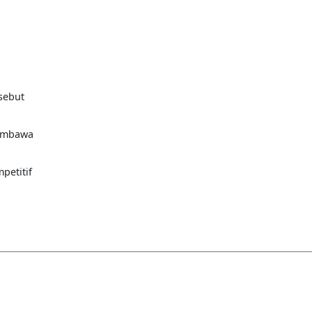
sebut
membawa
petitif