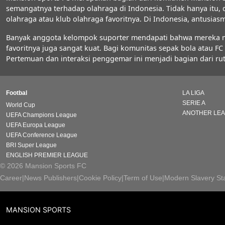
semangatnya terhadap olahraga di Indonesia. Tidak hanya itu,
olahraga atau klub olahraga favoritnya. Di Indonesia, antus
Banyak anggota kelompok suporter mendapati bahwa mereka men
favoritnya juga sangat kuat. Bagi komunitas sepak bola atau 
Pertemuan dan interaksi penggemar ini menjadi bagian dari rut
Footbal
LA LIGA
SERIE A
World Cup
ANOTHER LE
UEFA Champions League
UEFA Europa League
UEFA Conference League
BRI Super League
ENGLISH PREMIER LEAGUE
© 2026 Mansion Sports FC
Career
|
News Publishers
|
Cookie Policy
|
Term of Use
|
Modern Slavery St
MANSION SPORTS