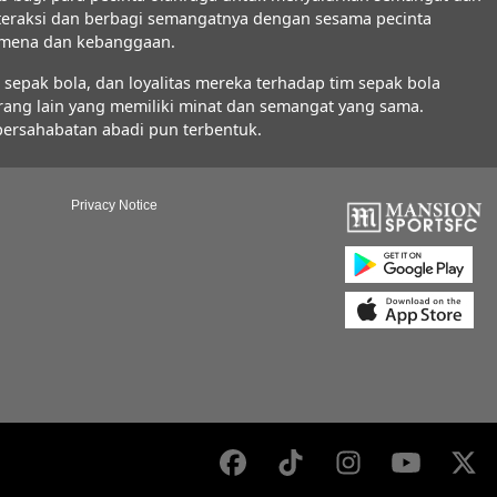
interaksi dan berbagi semangatnya dengan sesama pecinta
nomena dan kebanggaan.
epak bola, dan loyalitas mereka terhadap tim sepak bola
orang lain yang memiliki minat dan semangat yang sama.
 persahabatan abadi pun terbentuk.
Privacy Notice