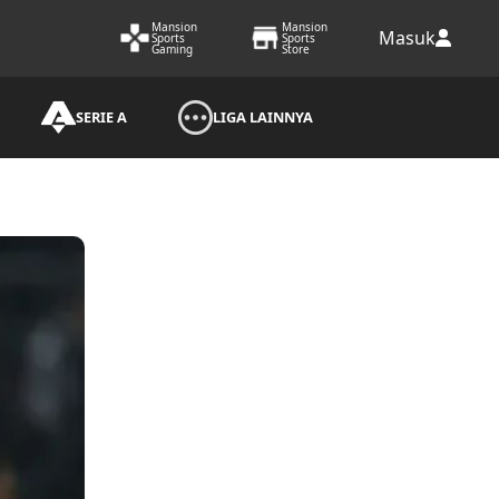
Mansion
Mansion
Masuk
Sports
Sports
Gaming
Store
SERIE A
LIGA LAINNYA