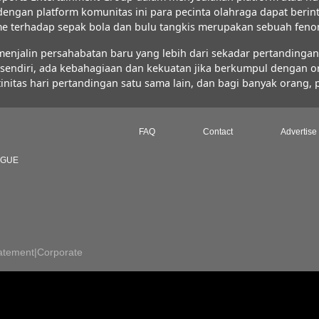
 dengan platform komunitas ini para pecinta olahraga dapat ber
iasme terhadap sepak bola dan bulu tangkis merupakan sebuah fe
jalin persahabatan baru yang lebih dari sekadar pertandingan s
FC sendiri, ada kebahagiaan dan kekuatan jika berkumpul dengan 
initas hari pertandingan satu sama lain, dan bagi banyak orang,
FAQ
Contact
Advertise
AGUE
atement
|
Corporate