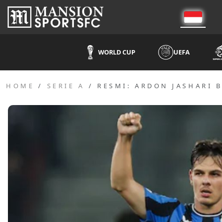
WORLD CUP
UEFA
HOME
SERIE A
RESMI: ARDON JASHARI 