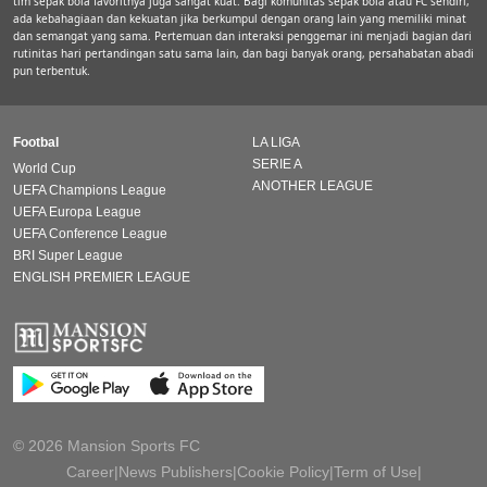
tim sepak bola favoritnya juga sangat kuat. Bagi komunitas sepak bola atau FC sendiri,
ada kebahagiaan dan kekuatan jika berkumpul dengan orang lain yang memiliki minat
dan semangat yang sama. Pertemuan dan interaksi penggemar ini menjadi bagian dari
rutinitas hari pertandingan satu sama lain, dan bagi banyak orang, persahabatan abadi
pun terbentuk.
Footbal
LA LIGA
SERIE A
World Cup
ANOTHER LEAGUE
UEFA Champions League
UEFA Europa League
UEFA Conference League
BRI Super League
ENGLISH PREMIER LEAGUE
© 2026 Mansion Sports FC
Career
|
News Publishers
|
Cookie Policy
|
Term of Use
|