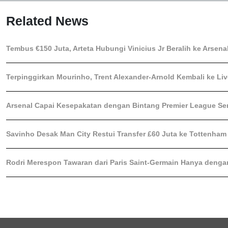
Related News
Tembus €150 Juta, Arteta Hubungi Vinicius Jr Beralih ke Arsena
Terpinggirkan Mourinho, Trent Alexander-Arnold Kembali ke Li
Arsenal Capai Kesepakatan dengan Bintang Premier League Seni
Savinho Desak Man City Restui Transfer £60 Juta ke Tottenham
Rodri Merespon Tawaran dari Paris Saint-Germain Hanya denga