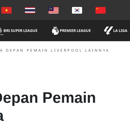
BRI SUPER LEAGUE
PREMIER LEAGUE
LA LIGA
A DEPAN PEMAIN LIVERPOOL LAINNYA
Depan Pemain
a