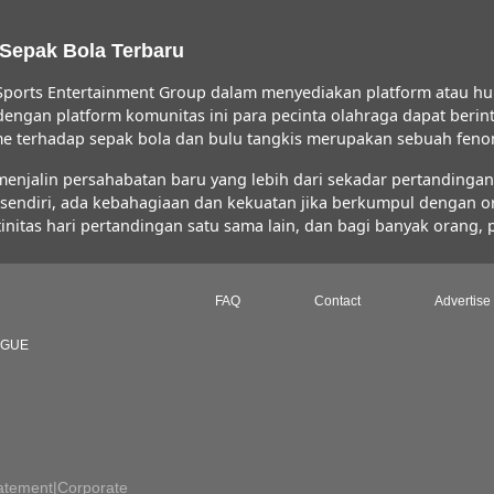
 Sepak Bola Terbaru
ports Entertainment Group dalam menyediakan platform atau hu
 dengan platform komunitas ini para pecinta olahraga dapat ber
iasme terhadap sepak bola dan bulu tangkis merupakan sebuah fe
jalin persahabatan baru yang lebih dari sekadar pertandingan s
FC sendiri, ada kebahagiaan dan kekuatan jika berkumpul dengan 
initas hari pertandingan satu sama lain, dan bagi banyak orang,
FAQ
Contact
Advertise
AGUE
atement
|
Corporate