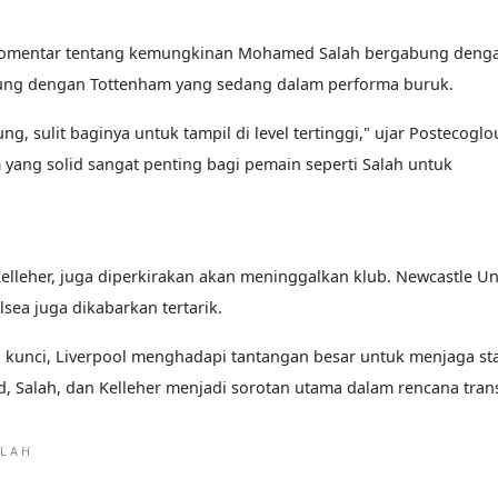
omentar tentang kemungkinan Mohamed Salah bergabung denga
bung dengan Tottenham yang sedang dalam performa buruk.
, sulit baginya untuk tampil di level tertinggi," ujar Postecogl
 yang solid sangat penting bagi pemain seperti Salah untuk
Kelleher, juga diperkirakan akan meninggalkan klub. Newcastle Un
ea juga dikabarkan tertarik.
unci, Liverpool menghadapi tantangan besar untuk menjaga stab
, Salah, dan Kelleher menjadi sorotan utama dalam rencana trans
LAH