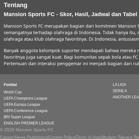
Tentang
Mansion Sports FC - Skor, Hasil, Jadwal dan Tabel
Mansion Sports FC merupakan bagian dari komitmen Mansion S
semangatnya terhadap olahraga di Indonesia. Tidak hanya itu,
olahraga atau klub olahraga favoritnya. Di Indonesia, antus
Banyak anggota kelompok suporter mendapati bahwa mereka men
favoritnya juga sangat kuat. Bagi komunitas sepak bola atau 
Pertemuan dan interaksi penggemar ini menjadi bagian dari rut
Footbal
LA LIGA
SERIE A
World Cup
ANOTHER LE
UEFA Champions League
UEFA Europa League
UEFA Conference League
BRI Super League
ENGLISH PREMIER LEAGUE
© 2026 Mansion Sports FC
Career
|
News Publishers
|
Cookie Policy
|
Term of Use
|
Modern Slavery St