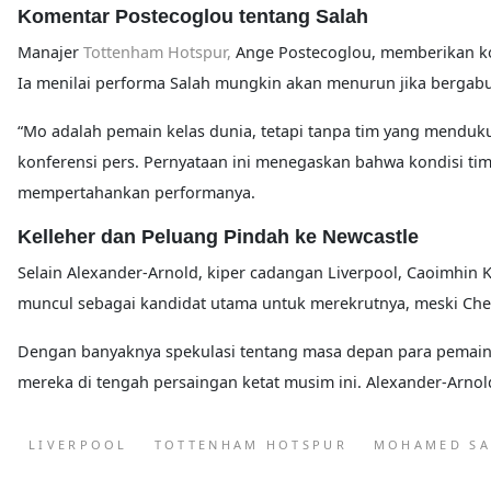
Komentar Postecoglou tentang Salah
Manajer
Tottenham Hotspur,
Ange Postecoglou, memberikan k
Ia menilai performa Salah mungkin akan menurun jika berga
“Mo adalah pemain kelas dunia, tetapi tanpa tim yang mendukung
konferensi pers. Pernyataan ini menegaskan bahwa kondisi tim
mempertahankan performanya.
Kelleher dan Peluang Pindah ke Newcastle
Selain Alexander-Arnold, kiper cadangan Liverpool, Caoimhin 
muncul sebagai kandidat utama untuk merekrutnya, meski Chels
Dengan banyaknya spekulasi tentang masa depan para pemain k
mereka di tengah persaingan ketat musim ini. Alexander-Arnold
LIVERPOOL
TOTTENHAM HOTSPUR
MOHAMED SA