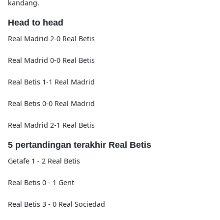
kandang.
Head to head
Real Madrid 2-0 Real Betis
Real Madrid 0-0 Real Betis
Real Betis 1-1 Real Madrid
Real Betis 0-0 Real Madrid
Real Madrid 2-1 Real Betis
5 pertandingan terakhir Real Betis
Getafe 1 - 2 Real Betis
Real Betis 0 - 1 Gent
Real Betis 3 - 0 Real Sociedad