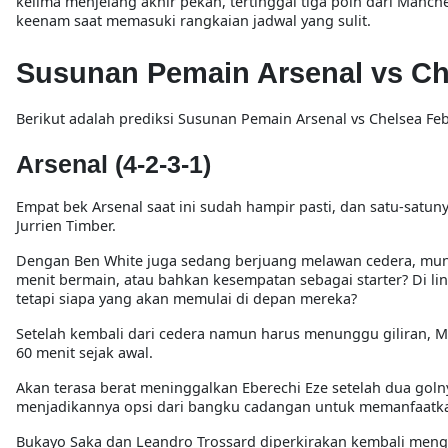
kelima menjelang akhir pekan, tertinggal tiga poin dari Manche
keenam saat memasuki rangkaian jadwal yang sulit.
Susunan Pemain Arsenal vs Ch
Berikut adalah prediksi Susunan Pemain Arsenal vs Chelsea Fe
Arsenal (4-2-3-1)
Empat bek Arsenal saat ini sudah hampir pasti, dan satu-satu
Jurrien Timber.
Dengan Ben White juga sedang berjuang melawan cedera, mun
menit bermain, atau bahkan kesempatan sebagai starter? Di li
tetapi siapa yang akan memulai di depan mereka?
Setelah kembali dari cedera namun harus menunggu giliran, 
60 menit sejak awal.
Akan terasa berat meninggalkan Eberechi Eze setelah dua golny
menjadikannya opsi dari bangku cadangan untuk memanfaatkan
Bukayo Saka dan Leandro Trossard diperkirakan kembali mengis