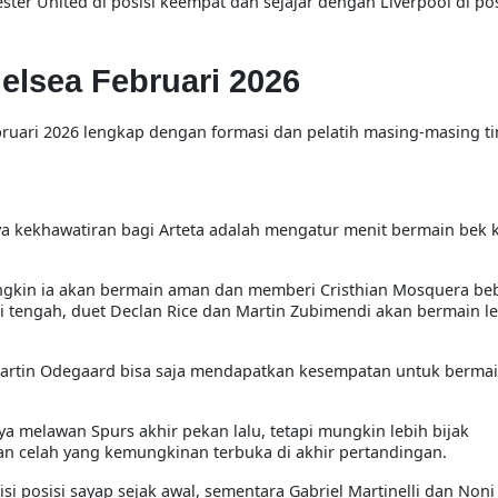
ster United di posisi keempat dan sejajar dengan Liverpool di pos
elsea Februari 2026
bruari 2026 lengkap dengan formasi dan pelatih masing-masing ti
nya kekhawatiran bagi Arteta adalah mengatur menit bermain bek
gkin ia akan bermain aman dan memberi Cristhian Mosquera be
ni tengah, duet Declan Rice dan Martin Zubimendi akan bermain l
Martin Odegaard bisa saja mendapatkan kesempatan untuk berma
a melawan Spurs akhir pekan lalu, tetapi mungkin lebih bijak
 celah yang kemungkinan terbuka di akhir pertandingan.
i posisi sayap sejak awal, sementara Gabriel Martinelli dan Non