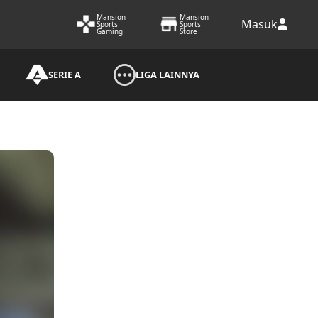
Mansion
Mansion
Masuk
Sports
Sports
Gaming
Store
SERIE A
LIGA LAINNYA