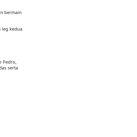
an bermain
a leg kedua
o Pedro,
das serta