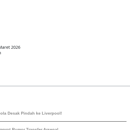
Maret 2026
n
ola Desak Pindah ke Liverpool!
mprot Rumor Transfer Arsenal