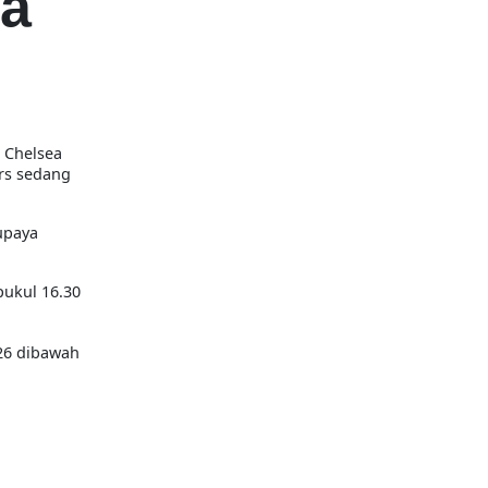
ea
u Chelsea
ers sedang
upaya
pukul 16.30
26 dibawah