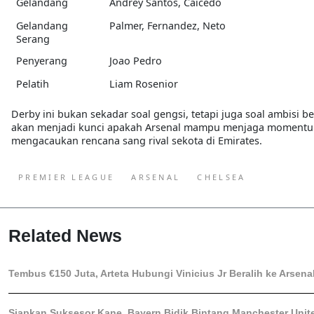
Gelandang
Andrey Santos, Caicedo
Gelandang
Palmer, Fernandez, Neto
Serang
Penyerang
Joao Pedro
Pelatih
Liam Rosenior
Derby ini bukan sekadar soal gengsi, tetapi juga soal ambisi 
akan menjadi kunci apakah Arsenal mampu menjaga momentum 
mengacaukan rencana sang rival sekota di Emirates.
PREMIER LEAGUE
ARSENAL
CHELSEA
Related News
Tembus €150 Juta, Arteta Hubungi Vinicius Jr Beralih ke Arsena
Siapkan Suksesor Kane, Bayern Bidik Bintang Manchester Unit