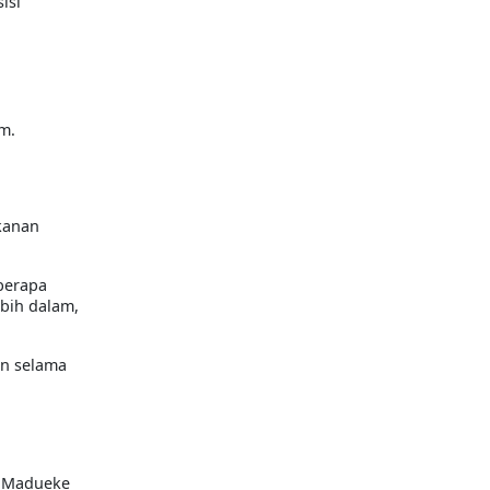
isi
m.
 kanan
berapa
ebih dalam,
in selama
i Madueke