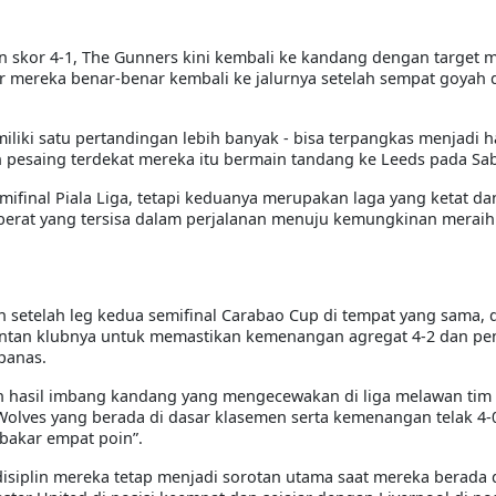
 skor 4-1, The Gunners kini kembali ke kandang dengan target m
 mereka benar-benar kembali ke jalurnya setelah sempat goyah
iliki satu pertandingan lebih banyak - bisa terpangkas menjadi 
n pesaing terdekat mereka itu bermain tandang ke Leeds pada Sa
emifinal Piala Liga, tetapi keduanya merupakan laga yang ketat d
rberat yang tersisa dalam perjalanan menuju kemungkinan meraih 
 setelah leg kedua semifinal Carabao Cup di tempat yang sama, 
antan klubnya untuk memastikan kemenangan agregat 4-2 dan pe
panas.
gan hasil imbang kandang yang mengecewakan di liga melawan tim
ves yang berada di dasar klasemen serta kemenangan telak 4-0
bakar empat poin”.
disiplin mereka tetap menjadi sorotan utama saat mereka berada d