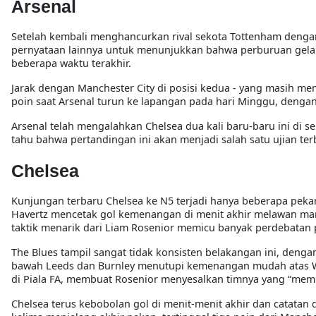
Arsenal
Setelah kembali menghancurkan rival sekota Tottenham dengan
pernyataan lainnya untuk menunjukkan bahwa perburuan gelar
beberapa waktu terakhir.
Jarak dengan Manchester City di posisi kedua - yang masih mem
poin saat Arsenal turun ke lapangan pada hari Minggu, denga
Arsenal telah mengalahkan Chelsea dua kali baru-baru ini di s
tahu bahwa pertandingan ini akan menjadi salah satu ujian te
Chelsea
Kunjungan terbaru Chelsea ke N5 terjadi hanya beberapa pekan
Havertz mencetak gol kemenangan di menit akhir melawan m
taktik menarik dari Liam Rosenior memicu banyak perdebatan 
The Blues tampil sangat tidak konsisten belakangan ini, den
bawah Leeds dan Burnley menutupi kemenangan mudah atas Wol
di Piala FA, membuat Rosenior menyesalkan timnya yang “mem
Chelsea terus kebobolan gol di menit-menit akhir dan catatan 