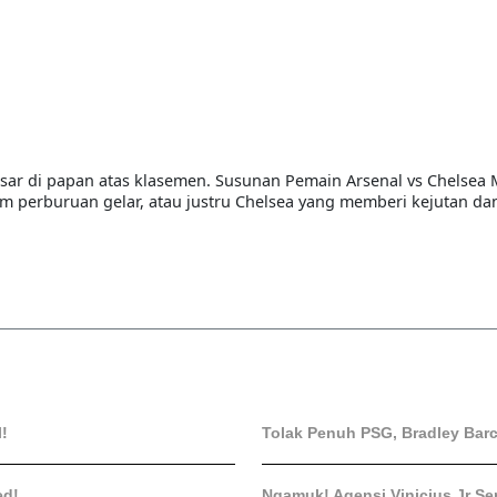
besar di papan atas klasemen. Susunan Pemain Arsenal vs Chelsea 
perburuan gelar, atau justru Chelsea yang memberi kejutan da
l!
Tolak Penuh PSG, Bradley Barc
ed!
Ngamuk! Agensi Vinicius Jr Se