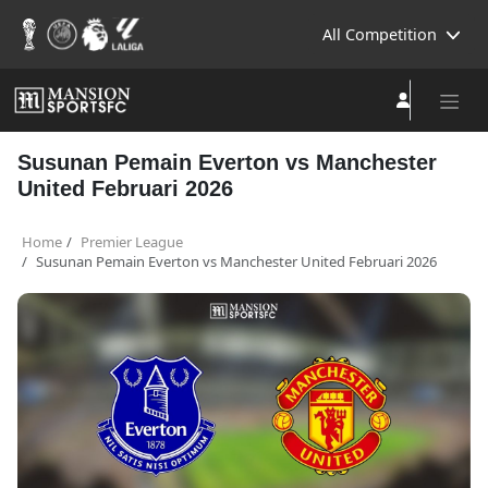
All Competition
Susunan Pemain Everton vs Manchester
United Februari 2026
Home
Premier League
Susunan Pemain Everton vs Manchester United Februari 2026