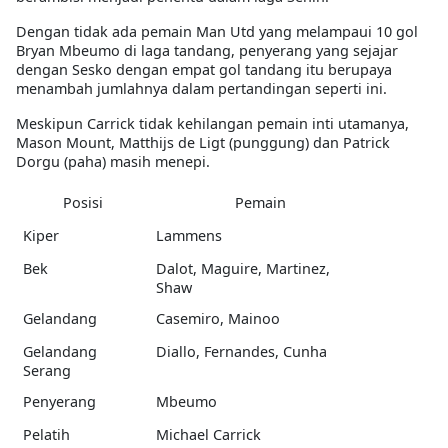
Dengan tidak ada pemain Man Utd yang melampaui 10 gol
Bryan Mbeumo di laga tandang, penyerang yang sejajar
dengan Sesko dengan empat gol tandang itu berupaya
menambah jumlahnya dalam pertandingan seperti ini.
Meskipun Carrick tidak kehilangan pemain inti utamanya,
Mason Mount, Matthijs de Ligt (punggung) dan Patrick
Dorgu (paha) masih menepi.
Posisi
Pemain
Kiper
Lammens
Bek
Dalot, Maguire, Martinez,
Shaw
Gelandang
Casemiro, Mainoo
Gelandang
Diallo, Fernandes, Cunha
Serang
Penyerang
Mbeumo
Pelatih
Michael Carrick