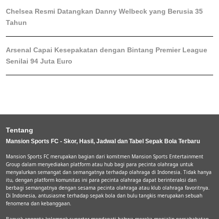
Chelsea Resmi Datangkan Danny Welbeck yang Berusia 35
Tahun
Arsenal Capai Kesepakatan dengan Bintang Premier League
Senilai 94 Juta Euro
Tentang
Mansion Sports FC - Skor, Hasil, Jadwal dan Tabel Sepak Bola Terbaru
Mansion Sports FC merupakan bagian dari komitmen Mansion Sports Entertainment
Group dalam menyediakan platform atau hub bagi para pecinta olahraga untuk
menyalurkan semangat dan semangatnya terhadap olahraga di Indonesia. Tidak hanya
itu, dengan platform komunitas ini para pecinta olahraga dapat berinteraksi dan
berbagi semangatnya dengan sesama pecinta olahraga atau klub olahraga favoritnya.
Di Indonesia, antusiasme terhadap sepak bola dan bulu tangkis merupakan sebuah
fenomena dan kebanggaan.
Banyak anggota kelompok suporter mendapati bahwa mereka menjalin persahabatan