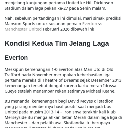
menjelang kunjungan pertama United ke Hill Dickinson
Stadium dalam laga pekan ke-27 pada Senin malam.
Nah, sebelum pertandingan ini dimulai, mari simak prediksi
Mansion Sports untuk susunan pemain
Everton
vs
Manchester United
Februari 2026 dibawah ini!
Kondisi Kedua Tim Jelang Laga
Everton
Meskipun kemenangan 1-0 Everton atas Man Utd di Old
Trafford pada November merupakan keberhasilan liga
pertama mereka di Theatre of Dreams sejak Desember 2013,
kemenangan tersebut diingat karena kartu merah Idrissa
Gueye setelah menampar rekan setimnya Michael Keane.
Itu menandai kemenangan bagi David Moyes di stadion
yang jarang memberinya hasil positif saat menjadi bos
United pada musim 2013-14 – ironisnya terakhir kali klub
Merseyside itu mengalahkan Setan Merah dalam laga liga di
Manchester – dan pelatih asal Skotlandia itu berupaya