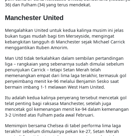
36) dan Fulham (34) yang terus mendekat.
Manchester United
Mengalahkan United untuk kedua kalinya musim ini jelas
bukan tugas mudah bagi tim Merseyside, mengingat
kebangkitan tangguh di Manchester sejak Michael Carrick
menggantikan Ruben Amorim.
Man Utd tidak terkalahkan dalam sembilan pertandingan
liga – rangkaian yang sebenarnya sudah dimulai sebelum
penunjukan Carrick – tetapi Setan Merah telah
memenangkan empat dari lima laga terakhir, termasuk gol
penyeimbang menit ke-96 melalui Benjamin Sesko saat
bermain imbang 1-1 melawan West Ham United.
Itu adalah kedua kalinya penyerang tersebut mencetak gol
telat penting bagi raksasa Manchester, setelah juga
mencetak gol kemenangan menit ke-94 dalam kemenangan
3-2 United atas Fulham pada awal Februari.
Memimpin bersama Chelsea di tabel performa lima laga
terakhir sebelum dimulainya pekan ke-27, Setan Merah