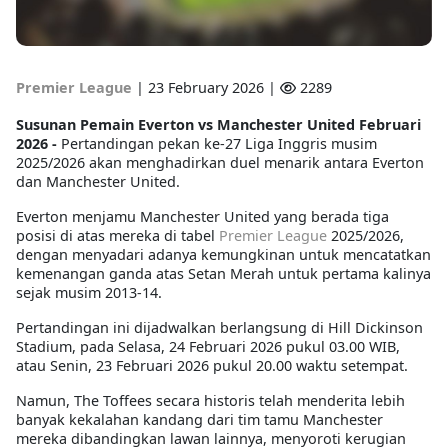
Premier League
|
23 February 2026 |
2289
Susunan Pemain Everton vs Manchester United Februari
2026 -
Pertandingan pekan ke-27 Liga Inggris musim
2025/2026 akan menghadirkan duel menarik antara Everton
dan Manchester United.
Everton menjamu Manchester United yang berada tiga
posisi di atas mereka di tabel
Premier League
2025/2026,
dengan menyadari adanya kemungkinan untuk mencatatkan
kemenangan ganda atas Setan Merah untuk pertama kalinya
sejak musim 2013-14.
Pertandingan ini dijadwalkan berlangsung di Hill Dickinson
Stadium, pada Selasa, 24 Februari 2026 pukul 03.00 WIB,
atau Senin, 23 Februari 2026 pukul 20.00 waktu setempat.
Namun, The Toffees secara historis telah menderita lebih
banyak kekalahan kandang dari tim tamu Manchester
mereka dibandingkan lawan lainnya, menyoroti kerugian