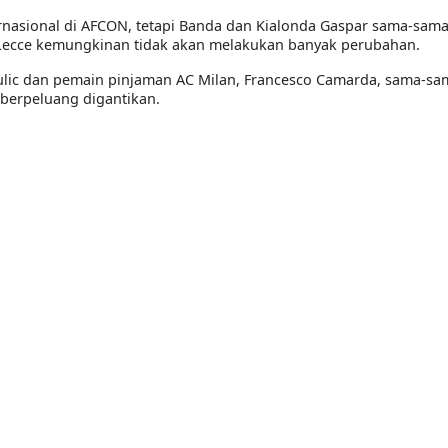
ernasional di AFCON, tetapi Banda dan Kialonda Gaspar sama-sama
a Lecce kemungkinan tidak akan melakukan banyak perubahan.
 Stulic dan pemain pinjaman AC Milan, Francesco Camarda, sama-s
 berpeluang digantikan.