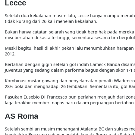
Lecce
Setelah dua kekalahan musim lalu, Lecce hanya mampu merai
tidak kurang dari 26 kali menelan kekalahan.
Bukan hanya catatan sejarah yang tidak berpihak pada mereka 
misi bertahan di kasta tertinggi, sementara sesama tim berjuluk
Meski begitu, hasil di akhir pekan lalu menumbuhkan harapan
2012.
Bertahan dengan gigih setelah gol indah Lameck Banda disama
Juventus yang sedang dalam performa bagus dengan skor 1-1 d
Kombinasi mistar gawang dan penyelamatan penalti Wladimir
28% bola dan menghadapi 26 tembakan. Sementara itu, gol Ban
Pasukan Eusebio Di Francesco pun perlahan menjauh dari zona 
laga terakhir memberi napas baru dalam perjuangan bertahan
AS Roma
Setelah sembilan musim menangani Atalanta BC dan sukses men
kembali ke Bergamo sebagai pelatih kepala Roma pada Sabtu l