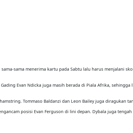
 sama-sama menerima kartu pada Sabtu lalu harus menjalani skor
ading Evan Ndicka juga masih berada di Piala Afrika, sehingga l
a hamstring. Tommaso Baldanzi dan Leon Bailey juga diragukan tam
gancam posisi Evan Ferguson di lini depan. Dybala juga tengah 