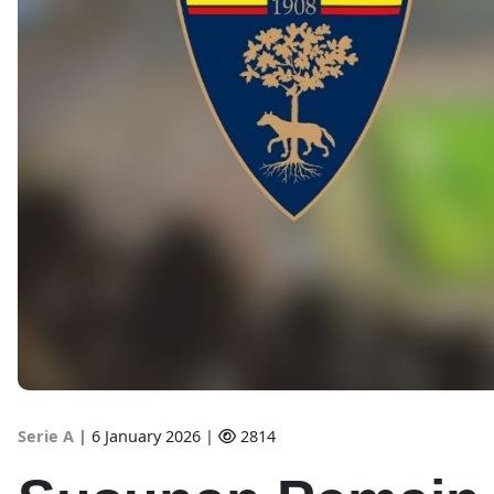
Serie A
|
6 January 2026 |
2814