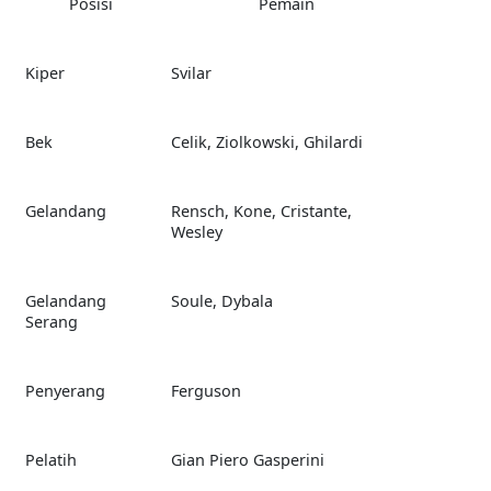
Posisi
Pemain
Kiper
Svilar
Bek
Celik, Ziolkowski, Ghilardi
Gelandang
Rensch, Kone, Cristante,
Wesley
Gelandang
Soule, Dybala
Serang
Penyerang
Ferguson
Pelatih
Gian Piero Gasperini