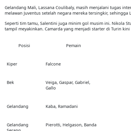
Gelandang Mali, Lassana Coulibaly, masih menjalani tugas int
melawan Juventus setelah negara mereka tersingkir, sehingg
Seperti tim tamu, Salentini juga minim gol musim ini. Nikola
tampil meyakinkan. Camarda yang menjadi starter di Turin kini
Posisi
Pemain
Kiper
Falcone
Bek
Veiga, Gaspar, Gabriel,
Gallo
Gelandang
Kaba, Ramadani
Gelandang
Pierotti, Helgason, Banda
Serang