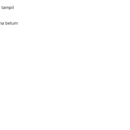
 tampil
ama belum