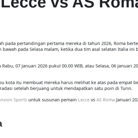
 Lecce vs AS Rom
lah pada pertandingan pertama mereka di tahun 2026, Roma bert
bawah pada Selasa malam, ketika dua tim asal selatan Italia ini
Rabu, 07 Januari 2026 pukul 00.00 WIB, atau Selasa, 06 Januari 2
bu kota itu membuat mereka harus melihat ke atas pada empat be
adasi setelah berjuang untuk mendapatkan satu poin di Turin.
nsion Sports
untuk susunan pemain
Lecce
vs
AS Roma
Januari 20
a