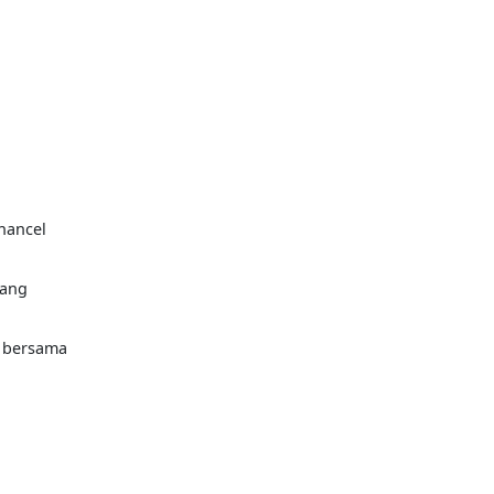
hancel
rang
t bersama