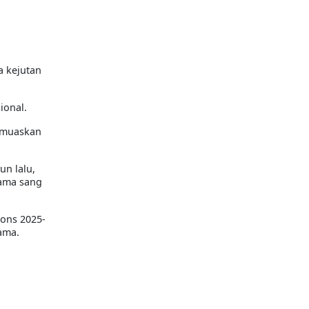
a kejutan
ional.
memuaskan
un lalu,
tama sang
ions 2025-
ama.