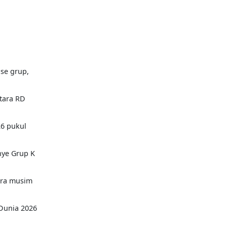
se grup,
ntara RD
26 pukul
nye Grup K
uara musim
Dunia 2026