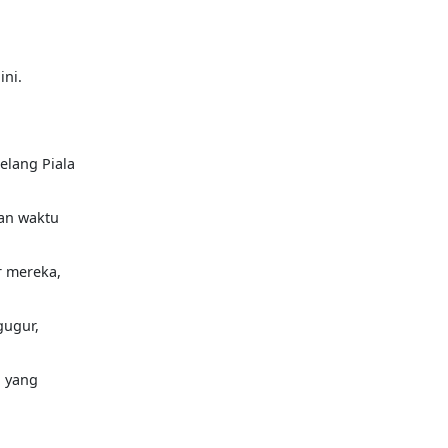
ini.
elang Piala
gan waktu
r mereka,
gugur,
a yang