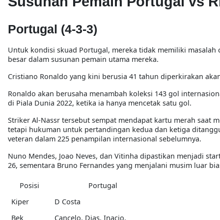
Susunan Pemain Portugal vs R
Portugal (4-3-3)
Untuk kondisi skuad Portugal, mereka tidak memiliki masalah 
besar dalam susunan pemain utama mereka.
Cristiano Ronaldo yang kini berusia 41 tahun diperkirakan ak
Ronaldo akan berusaha menambah koleksi 143 gol internasio
di Piala Dunia 2022, ketika ia hanya mencetak satu gol.
Striker Al-Nassr tersebut sempat mendapat kartu merah saat me
tetapi hukuman untuk pertandingan kedua dan ketiga ditangg
veteran dalam 225 penampilan internasional sebelumnya.
Nuno Mendes, Joao Neves, dan Vitinha dipastikan menjadi sta
26, sementara Bruno Fernandes yang menjalani musim luar bia
Posisi
Portugal
Kiper
D Costa
Bek
Cancelo, Dias, Inacio,