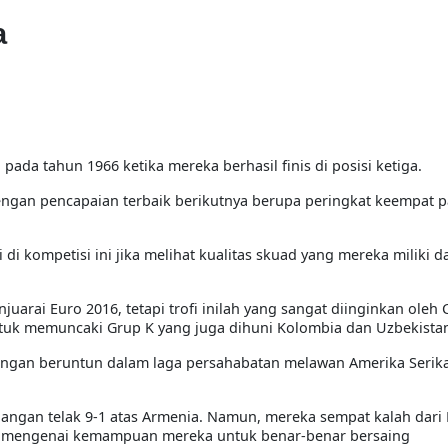
a
i pada tahun 1966 ketika mereka berhasil finis di posisi ketiga.
, dengan pencapaian terbaik berikutnya berupa peringkat keempat 
i kompetisi ini jika melihat kualitas skuad yang mereka miliki d
arai Euro 2016, tetapi trofi inilah yang sangat diinginkan oleh C
ntuk memuncaki Grup K yang juga dihuni Kolombia dan Uzbekista
ngan beruntun dalam laga persahabatan melawan Amerika Serikat
ngan telak 9-1 atas Armenia. Namun, mereka sempat kalah dari 
aan mengenai kemampuan mereka untuk benar-benar bersaing