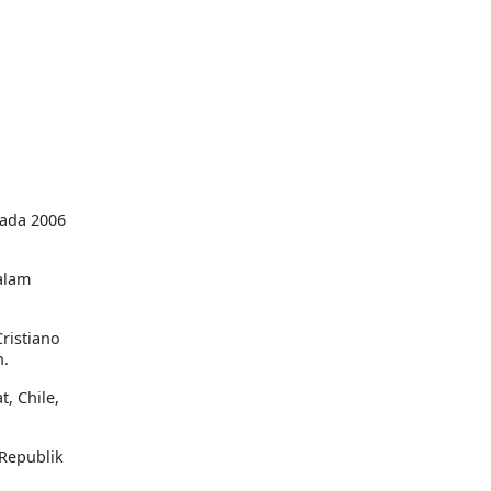
pada 2006
alam
ristiano
n.
, Chile,
Republik