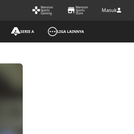
Mansion
Mansion
Masuk
Sports
Sports
Gaming
Store
SERIE A
LIGA LAINNYA