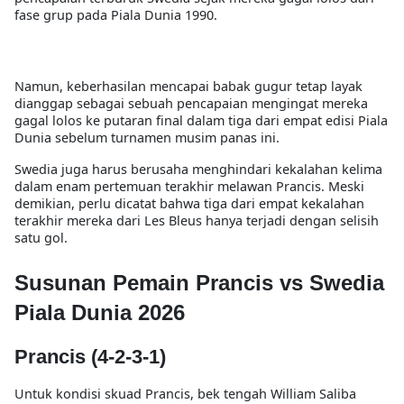
fase grup pada Piala Dunia 1990.
Namun, keberhasilan mencapai babak gugur tetap layak
dianggap sebagai sebuah pencapaian mengingat mereka
gagal lolos ke putaran final dalam tiga dari empat edisi Piala
Dunia sebelum turnamen musim panas ini.
Swedia juga harus berusaha menghindari kekalahan kelima
dalam enam pertemuan terakhir melawan Prancis. Meski
demikian, perlu dicatat bahwa tiga dari empat kekalahan
terakhir mereka dari Les Bleus hanya terjadi dengan selisih
satu gol.
Susunan Pemain Prancis vs Swedia
Piala Dunia 2026
Prancis (4-2-3-1)
Untuk kondisi skuad Prancis, bek tengah William Saliba