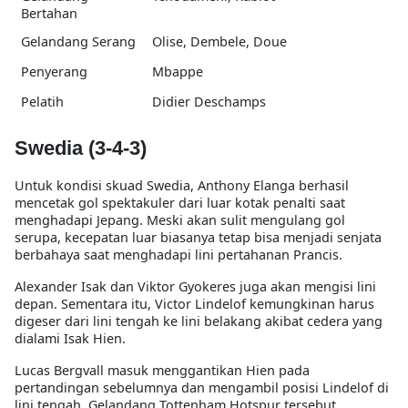
Bertahan
Gelandang Serang
Olise, Dembele, Doue
Penyerang
Mbappe
Pelatih
Didier Deschamps
Swedia (3-4-3)
Untuk kondisi skuad Swedia, Anthony Elanga berhasil
mencetak gol spektakuler dari luar kotak penalti saat
menghadapi Jepang. Meski akan sulit mengulang gol
serupa, kecepatan luar biasanya tetap bisa menjadi senjata
berbahaya saat menghadapi lini pertahanan Prancis.
Alexander Isak dan Viktor Gyokeres juga akan mengisi lini
depan. Sementara itu, Victor Lindelof kemungkinan harus
digeser dari lini tengah ke lini belakang akibat cedera yang
dialami Isak Hien.
Lucas Bergvall masuk menggantikan Hien pada
pertandingan sebelumnya dan mengambil posisi Lindelof di
lini tengah. Gelandang Tottenham Hotspur tersebut