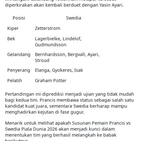
diperkirakan akan kembali berduet dengan Yasin Ayari.
Posisi
Swedia
Kiper
Zetterstrom
Bek
Lagerbielke, Lindelof,
Gudmundsson
Gelandang
Bernhardsson, Bergvall, Ayari,
Stroud
Penyerang
Elanga, Gyokeres, Isak
Pelatih
Graham Potter
Pertandingan ini diprediksi menjadi ujian yang tidak mudah
bagi kedua tim. Prancis membawa status sebagai salah satu
kandidat kuat juara, sementara Swedia berharap mampu
menghadirkan kejutan di fase gugur.
Menarik untuk melihat apakah
Susunan Pemain Prancis vs
Swedia Piala Dunia 2026
akan menjadi kunci dalam
menentukan tim yang berhasil melangkah ke babak
berikutnya.