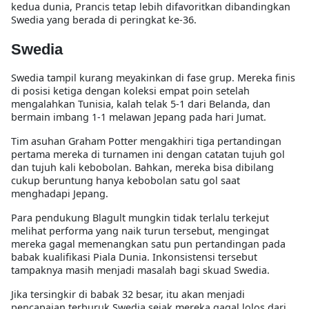
kedua dunia, Prancis tetap lebih difavoritkan dibandingkan
Swedia yang berada di peringkat ke-36.
Swedia
Swedia tampil kurang meyakinkan di fase grup. Mereka finis
di posisi ketiga dengan koleksi empat poin setelah
mengalahkan Tunisia, kalah telak 5-1 dari Belanda, dan
bermain imbang 1-1 melawan Jepang pada hari Jumat.
Tim asuhan Graham Potter mengakhiri tiga pertandingan
pertama mereka di turnamen ini dengan catatan tujuh gol
dan tujuh kali kebobolan. Bahkan, mereka bisa dibilang
cukup beruntung hanya kebobolan satu gol saat
menghadapi Jepang.
Para pendukung Blagult mungkin tidak terlalu terkejut
melihat performa yang naik turun tersebut, mengingat
mereka gagal memenangkan satu pun pertandingan pada
babak kualifikasi Piala Dunia. Inkonsistensi tersebut
tampaknya masih menjadi masalah bagi skuad Swedia.
Jika tersingkir di babak 32 besar, itu akan menjadi
pencapaian terburuk Swedia sejak mereka gagal lolos dari