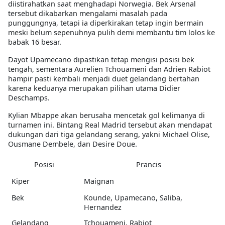
diistirahatkan saat menghadapi Norwegia. Bek Arsenal
tersebut dikabarkan mengalami masalah pada
punggungnya, tetapi ia diperkirakan tetap ingin bermain
meski belum sepenuhnya pulih demi membantu tim lolos ke
babak 16 besar.
Dayot Upamecano dipastikan tetap mengisi posisi bek
tengah, sementara Aurelien Tchouameni dan Adrien Rabiot
hampir pasti kembali menjadi duet gelandang bertahan
karena keduanya merupakan pilihan utama Didier
Deschamps.
Kylian Mbappe akan berusaha mencetak gol kelimanya di
turnamen ini. Bintang Real Madrid tersebut akan mendapat
dukungan dari tiga gelandang serang, yakni Michael Olise,
Ousmane Dembele, dan Desire Doue.
Posisi
Prancis
Kiper
Maignan
Bek
Kounde, Upamecano, Saliba,
Hernandez
Gelandang
Tchouameni, Rabiot