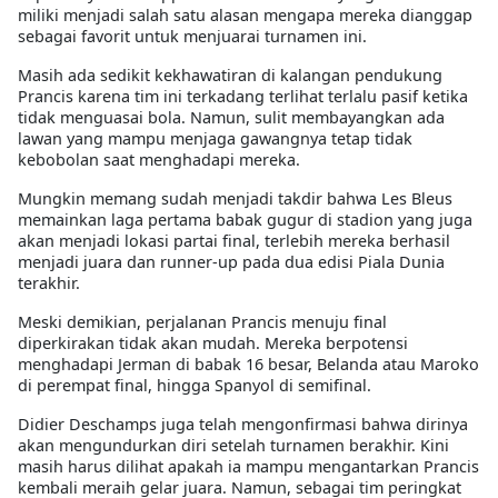
miliki menjadi salah satu alasan mengapa mereka dianggap
sebagai favorit untuk menjuarai turnamen ini.
Masih ada sedikit kekhawatiran di kalangan pendukung
Prancis karena tim ini terkadang terlihat terlalu pasif ketika
tidak menguasai bola. Namun, sulit membayangkan ada
lawan yang mampu menjaga gawangnya tetap tidak
kebobolan saat menghadapi mereka.
Mungkin memang sudah menjadi takdir bahwa Les Bleus
memainkan laga pertama babak gugur di stadion yang juga
akan menjadi lokasi partai final, terlebih mereka berhasil
menjadi juara dan runner-up pada dua edisi Piala Dunia
terakhir.
Meski demikian, perjalanan Prancis menuju final
diperkirakan tidak akan mudah. Mereka berpotensi
menghadapi Jerman di babak 16 besar, Belanda atau Maroko
di perempat final, hingga Spanyol di semifinal.
Didier Deschamps juga telah mengonfirmasi bahwa dirinya
akan mengundurkan diri setelah turnamen berakhir. Kini
masih harus dilihat apakah ia mampu mengantarkan Prancis
kembali meraih gelar juara. Namun, sebagai tim peringkat