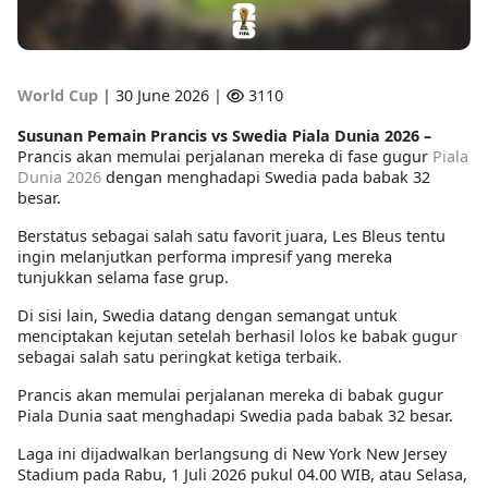
World Cup
|
30 June 2026 |
3110
Susunan Pemain Prancis vs Swedia Piala Dunia 2026 –
Prancis akan memulai perjalanan mereka di fase gugur
Piala
Dunia 2026
dengan menghadapi Swedia pada babak 32
besar.
Berstatus sebagai salah satu favorit juara, Les Bleus tentu
ingin melanjutkan performa impresif yang mereka
tunjukkan selama fase grup.
Di sisi lain, Swedia datang dengan semangat untuk
menciptakan kejutan setelah berhasil lolos ke babak gugur
sebagai salah satu peringkat ketiga terbaik.
Prancis akan memulai perjalanan mereka di babak gugur
Piala Dunia saat menghadapi Swedia pada babak 32 besar.
Laga ini dijadwalkan berlangsung di New York New Jersey
Stadium pada Rabu, 1 Juli 2026 pukul 04.00 WIB, atau Selasa,