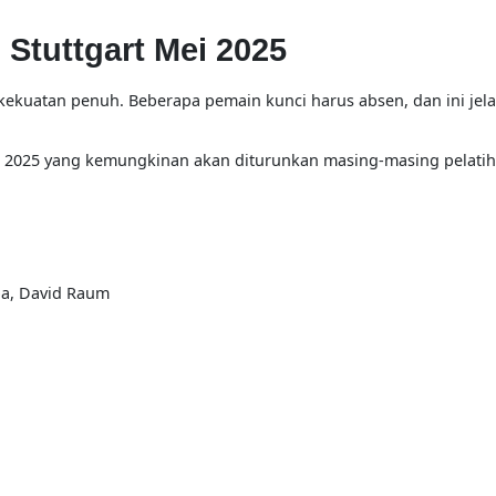
Stuttgart Mei 2025
ekuatan penuh. Beberapa pemain kunci harus absen, dan ini jela
i 2025
yang kemungkinan akan diturunkan masing-masing pelatih
eba, David Raum