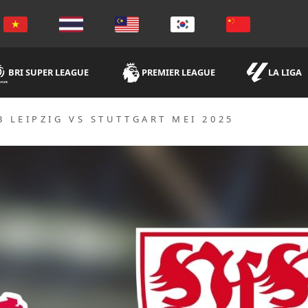
BRI SUPER LEAGUE
PREMIER LEAGUE
LA LIGA
 LEIPZIG VS STUTTGART MEI 2025