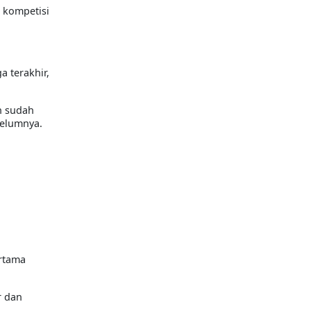
i kompetisi
 terakhir,
an sudah
belumnya.
ertama
r dan