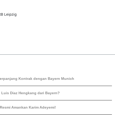
B Leipzig
perpanjang Kontrak dengan Bayern Munich
h Luis Diaz Hengkang dari Bayern?
 Resmi Amankan Karim Adeyemi!