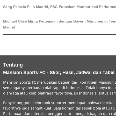
Sang Pemain Pilih Madrid, PSG Putuskan Mundur dari Perburua
Michael Olise Minta Pertemuan dengan Bayern Munchen di Ten
Madrid
Tentang
Mansion Sports FC - Skor, Hasil, Jadwal dan Tabel
Mansion Sports FC merupakan bagian dari komitmen Mansion S
semangatnya terhadap olahraga di Indonesia. Tidak hanya itu,
olahraga atau klub olahraga favoritnya. Di Indonesia, antus
Banyak anggota kelompok suporter mendapati bahwa mereka men
favoritnya juga sangat kuat. Bagi komunitas sepak bola atau 
Pertemuan dan interaksi penggemar ini menjadi bagian dari rut