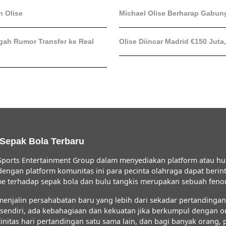
n Olise
Michael Olise Berharap Gabun
gah Rumor Transfer ke Real
Olise Diincar Madrid €150 Ju
 Sepak Bola Terbaru
ports Entertainment Group dalam menyediakan platform atau hu
 dengan platform komunitas ini para pecinta olahraga dapat ber
iasme terhadap sepak bola dan bulu tangkis merupakan sebuah fe
jalin persahabatan baru yang lebih dari sekadar pertandingan s
FC sendiri, ada kebahagiaan dan kekuatan jika berkumpul dengan 
initas hari pertandingan satu sama lain, dan bagi banyak orang,