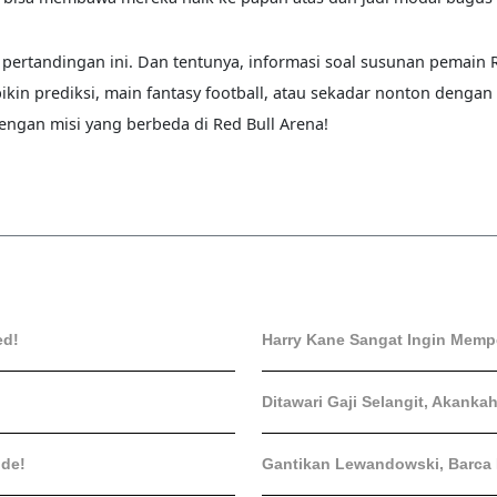
pertandingan ini. Dan tentunya, informasi soal
susunan pemain R
kin prediksi, main fantasy football, atau sekadar nonton dengan
ngan misi yang berbeda di Red Bull Arena!
ed!
Harry Kane Sangat Ingin Mem
Ditawari Gaji Selangit, Akanka
nde!
Gantikan Lewandowski, Barca