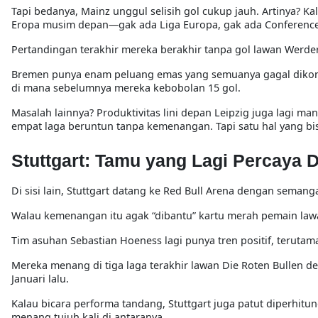
Tapi bedanya, Mainz unggul selisih gol cukup jauh. Artinya? Kal
Eropa musim depan—gak ada Liga Europa, gak ada Conference 
Pertandingan terakhir mereka berakhir tanpa gol lawan Werde
Bremen punya enam peluang emas yang semuanya gagal dikonvers
di mana sebelumnya mereka kebobolan 15 gol.
Masalah lainnya? Produktivitas lini depan Leipzig juga lagi ma
empat laga beruntun tanpa kemenangan. Tapi satu hal yang bis
Stuttgart: Tamu yang Lagi Percaya D
Di sisi lain, Stuttgart datang ke Red Bull Arena dengan seman
Walau kemenangan itu agak “dibantu” kartu merah pemain lawa
Tim asuhan Sebastian Hoeness lagi punya tren positif, terutam
Mereka menang di tiga laga terakhir lawan Die Roten Bullen 
Januari lalu.
Kalau bicara performa tandang, Stuttgart juga patut diperhitu
menang tujuh kali di antaranya.