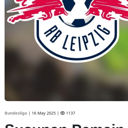
Bundesliga
|
16 May 2025 |
1137