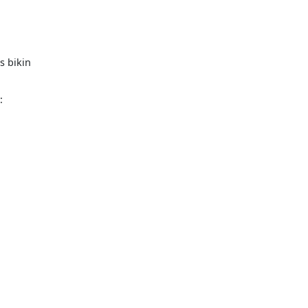
s bikin
: