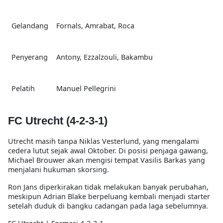
Gelandang
Fornals, Amrabat, Roca
Penyerang
Antony, Ezzalzouli, Bakambu
Pelatih
Manuel Pellegrini
FC Utrecht (4-2-3-1)
Utrecht masih tanpa Niklas Vesterlund, yang mengalami
cedera lutut sejak awal Oktober. Di posisi penjaga gawang,
Michael Brouwer akan mengisi tempat Vasilis Barkas yang
menjalani hukuman skorsing.
Ron Jans diperkirakan tidak melakukan banyak perubahan,
meskipun Adrian Blake berpeluang kembali menjadi starter
setelah duduk di bangku cadangan pada laga sebelumnya.