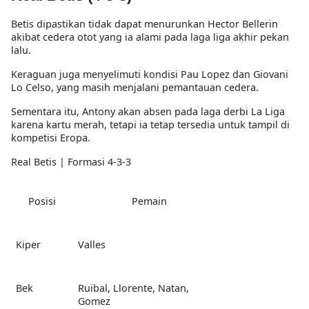
Betis dipastikan tidak dapat menurunkan Hector Bellerin
akibat cedera otot yang ia alami pada laga liga akhir pekan
lalu.
Keraguan juga menyelimuti kondisi Pau Lopez dan Giovani
Lo Celso, yang masih menjalani pemantauan cedera.
Sementara itu, Antony akan absen pada laga derbi La Liga
karena kartu merah, tetapi ia tetap tersedia untuk tampil di
kompetisi Eropa.
Real Betis | Formasi 4-3-3
Posisi
Pemain
Kiper
Valles
Bek
Ruibal, Llorente, Natan,
Gomez