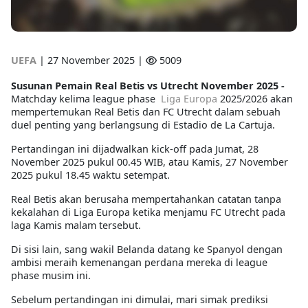
UEFA
|
27 November 2025 |
5009
Susunan Pemain Real Betis vs Utrecht November 2025 -
Matchday kelima league phase
Liga Europa
2025/2026 akan
mempertemukan Real Betis dan FC Utrecht dalam sebuah
duel penting yang berlangsung di Estadio de La Cartuja.
Pertandingan ini dijadwalkan kick-off pada Jumat, 28
November 2025 pukul 00.45 WIB, atau Kamis, 27 November
2025 pukul 18.45 waktu setempat.
Real Betis akan berusaha mempertahankan catatan tanpa
kekalahan di Liga Europa ketika menjamu FC Utrecht pada
laga Kamis malam tersebut.
Di sisi lain, sang wakil Belanda datang ke Spanyol dengan
ambisi meraih kemenangan perdana mereka di league
phase musim ini.
Sebelum pertandingan ini dimulai, mari simak prediksi