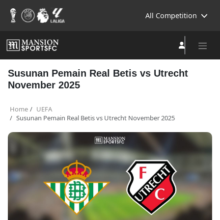
All Competition
Susunan Pemain Real Betis vs Utrecht
November 2025
Home
UEFA
Susunan Pemain Real Betis vs Utrecht November 2025