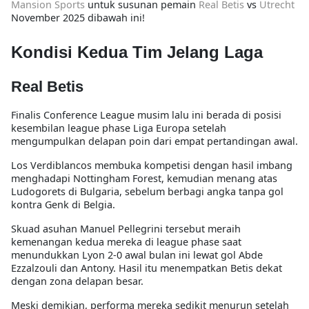
Mansion Sports
untuk susunan pemain
Real Betis
vs
Utrecht
November 2025 dibawah ini!
Kondisi Kedua Tim Jelang Laga
Real Betis
Finalis Conference League musim lalu ini berada di posisi
kesembilan league phase Liga Europa setelah
mengumpulkan delapan poin dari empat pertandingan awal.
Los Verdiblancos membuka kompetisi dengan hasil imbang
menghadapi Nottingham Forest, kemudian menang atas
Ludogorets di Bulgaria, sebelum berbagi angka tanpa gol
kontra Genk di Belgia.
Skuad asuhan Manuel Pellegrini tersebut meraih
kemenangan kedua mereka di league phase saat
menundukkan Lyon 2-0 awal bulan ini lewat gol Abde
Ezzalzouli dan Antony. Hasil itu menempatkan Betis dekat
dengan zona delapan besar.
Meski demikian, performa mereka sedikit menurun setelah