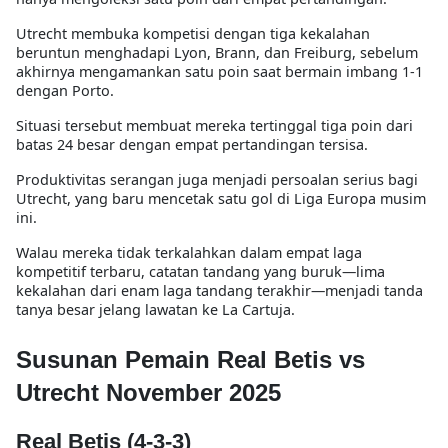
Utrecht membuka kompetisi dengan tiga kekalahan
beruntun menghadapi Lyon, Brann, dan Freiburg, sebelum
akhirnya mengamankan satu poin saat bermain imbang 1-1
dengan Porto.
Situasi tersebut membuat mereka tertinggal tiga poin dari
batas 24 besar dengan empat pertandingan tersisa.
Produktivitas serangan juga menjadi persoalan serius bagi
Utrecht, yang baru mencetak satu gol di Liga Europa musim
ini.
Walau mereka tidak terkalahkan dalam empat laga
kompetitif terbaru, catatan tandang yang buruk—lima
kekalahan dari enam laga tandang terakhir—menjadi tanda
tanya besar jelang lawatan ke La Cartuja.
Susunan Pemain Real Betis vs
Utrecht November 2025
Real Betis (4-3-3)