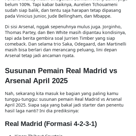
belum 100%. Tapi kabar baiknya,
Aurelien Tchouameni
sudah siap balik
, dan tentu saja harapan tetap dipasang
pada
Vinicius Junior, Jude Bellingham, dan Mbappe
.
Di sisi Arsenal, nggak sepenuhnya mulus juga.
Jorginho,
Thomas Partey, dan Ben White masih dipantau kondisinya
,
tapi ada berita gembira soal
Jurrien Timber
yang siap
comeback. Dan selama trio
Saka, Odegaard, dan Martinelli
masih bisa berlari dan merancang peluang, lini depan
Arsenal tetap jadi ancaman nyata.
Susunan Pemain Real Madrid vs
Arsenal April 2025
Nah, sekarang kita masuk ke bagian yang paling kamu
tunggu-tunggu:
susunan pemain Real Madrid vs Arsenal
April 2025
. Siapa saja yang bakal jadi starter dan penentu
hasil laga nanti? Ini dia prediksinya:
Real Madrid (Formasi 4-2-3-1)