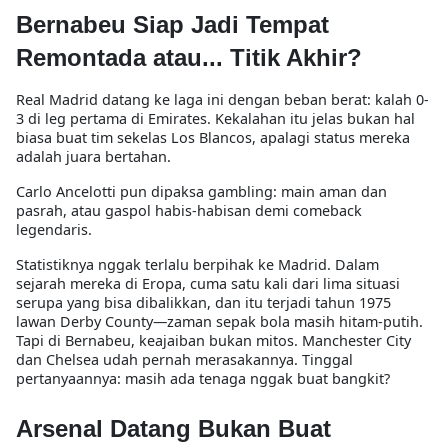
Bernabeu Siap Jadi Tempat
Remontada atau... Titik Akhir?
Real Madrid datang ke laga ini dengan beban berat:
kalah 0-
3 di leg pertama di Emirates
. Kekalahan itu jelas bukan hal
biasa buat tim sekelas Los Blancos, apalagi status mereka
adalah juara bertahan.
Carlo Ancelotti pun dipaksa gambling: main aman dan
pasrah, atau gaspol habis-habisan demi comeback
legendaris.
Statistiknya nggak terlalu berpihak ke Madrid. Dalam
sejarah mereka di Eropa, cuma
satu kali dari lima
situasi
serupa yang bisa dibalikkan, dan itu terjadi tahun 1975
lawan Derby County—zaman sepak bola masih hitam-putih.
Tapi di Bernabeu, keajaiban bukan mitos. Manchester City
dan Chelsea udah pernah merasakannya. Tinggal
pertanyaannya: masih ada tenaga nggak buat bangkit?
Arsenal Datang Bukan Buat