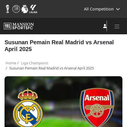
All Competition
Susunan Pemain Real Madrid vs Arsenal
April 2025
Home
Liga Champions
Susunan Pemain Real Madrid vs Arsenal April 2025