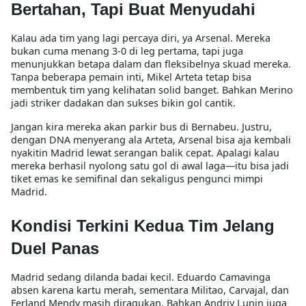
Bertahan, Tapi Buat Menyudahi
Kalau ada tim yang lagi percaya diri, ya Arsenal. Mereka
bukan cuma menang 3-0 di leg pertama, tapi juga
menunjukkan betapa dalam dan fleksibelnya skuad mereka.
Tanpa beberapa pemain inti, Mikel Arteta tetap bisa
membentuk tim yang kelihatan solid banget. Bahkan
Merino
jadi striker dadakan dan sukses bikin gol cantik
.
Jangan kira mereka akan parkir bus di Bernabeu. Justru,
dengan DNA menyerang ala Arteta, Arsenal bisa aja kembali
nyakitin Madrid lewat serangan balik cepat. Apalagi kalau
mereka berhasil nyolong satu gol di awal laga—itu bisa jadi
tiket emas ke semifinal dan sekaligus pengunci mimpi
Madrid.
Kondisi Terkini Kedua Tim Jelang
Duel Panas
Madrid sedang dilanda badai kecil.
Eduardo Camavinga
absen karena kartu merah
, sementara
Militao, Carvajal, dan
Ferland Mendy masih diragukan
. Bahkan Andriy Lunin juga