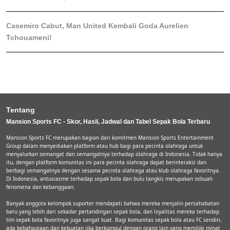
Casemiro Cabut, Man United Kembali Goda Aurelien
Tchouameni!
Tentang
Mansion Sports FC - Skor, Hasil, Jadwal dan Tabel Sepak Bola Terbaru
Mansion Sports FC merupakan bagian dari komitmen Mansion Sports Entertainment
Group dalam menyediakan platform atau hub bagi para pecinta olahraga untuk
menyalurkan semangat dan semangatnya terhadap olahraga di Indonesia. Tidak hanya
itu, dengan platform komunitas ini para pecinta olahraga dapat berinteraksi dan
berbagi semangatnya dengan sesama pecinta olahraga atau klub olahraga favoritnya.
Di Indonesia, antusiasme terhadap sepak bola dan bulu tangkis merupakan sebuah
fenomena dan kebanggaan.
Banyak anggota kelompok suporter mendapati bahwa mereka menjalin persahabatan
baru yang lebih dari sekadar pertandingan sepak bola, dan loyalitas mereka terhadap
tim sepak bola favoritnya juga sangat kuat. Bagi komunitas sepak bola atau FC sendiri,
ada kebahagiaan dan kekuatan jika berkumpul dengan orang lain yang memiliki minat