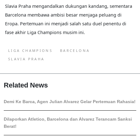
Slavia Praha mengandalkan dukungan kandang, sementara
Barcelona membawa ambisi besar menjaga peluang di
Eropa. Pertemuan ini menjadi salah satu duel penentu di
fase akhir Liga Champions musim ini.
LIGA CHAMPIONS
BARCELONA
SLAVIA PRAHA
Related News
Demi Ke Barca, Agen Julian Alvarez Gelar Pertemuan Rahasia!
Dilaporkan Atletico, Barcelona dan Alvarez Terancam Sanksi
Berat!