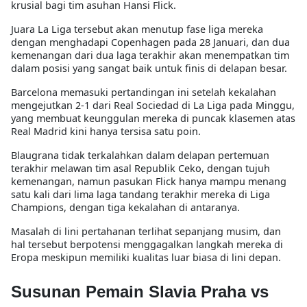
krusial bagi tim asuhan Hansi Flick.
Juara La Liga tersebut akan menutup fase liga mereka
dengan menghadapi Copenhagen pada 28 Januari, dan dua
kemenangan dari dua laga terakhir akan menempatkan tim
dalam posisi yang sangat baik untuk finis di delapan besar.
Barcelona memasuki pertandingan ini setelah kekalahan
mengejutkan 2-1 dari Real Sociedad di La Liga pada Minggu,
yang membuat keunggulan mereka di puncak klasemen atas
Real Madrid kini hanya tersisa satu poin.
Blaugrana tidak terkalahkan dalam delapan pertemuan
terakhir melawan tim asal Republik Ceko, dengan tujuh
kemenangan, namun pasukan Flick hanya mampu menang
satu kali dari lima laga tandang terakhir mereka di Liga
Champions, dengan tiga kekalahan di antaranya.
Masalah di lini pertahanan terlihat sepanjang musim, dan
hal tersebut berpotensi menggagalkan langkah mereka di
Eropa meskipun memiliki kualitas luar biasa di lini depan.
Susunan Pemain Slavia Praha vs