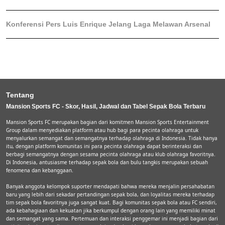
Konferensi Pers Luis Enrique Jelang Laga Melawan Arsenal
Tentang
Mansion Sports FC - Skor, Hasil, Jadwal dan Tabel Sepak Bola Terbaru
Mansion Sports FC merupakan bagian dari komitmen Mansion Sports Entertainment
Group dalam menyediakan platform atau hub bagi para pecinta olahraga untuk
menyalurkan semangat dan semangatnya terhadap olahraga di Indonesia. Tidak hanya
itu, dengan platform komunitas ini para pecinta olahraga dapat berinteraksi dan
berbagi semangatnya dengan sesama pecinta olahraga atau klub olahraga favoritnya.
Di Indonesia, antusiasme terhadap sepak bola dan bulu tangkis merupakan sebuah
fenomena dan kebanggaan.
Banyak anggota kelompok suporter mendapati bahwa mereka menjalin persahabatan
baru yang lebih dari sekadar pertandingan sepak bola, dan loyalitas mereka terhadap
tim sepak bola favoritnya juga sangat kuat. Bagi komunitas sepak bola atau FC sendiri,
ada kebahagiaan dan kekuatan jika berkumpul dengan orang lain yang memiliki minat
dan semangat yang sama. Pertemuan dan interaksi penggemar ini menjadi bagian dari