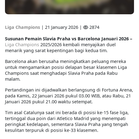
Liga Champions
|
21 January 2026 |
2874
Susunan Pemain Slavia Praha vs Barcelona Januari 2026 –
Liga Champions
2025/2026 kembali menyajikan duel
menarik yang sarat kepentingan bagi kedua tim.
Barcelona akan berusaha meningkatkan peluang mereka
untuk mengamankan posisi delapan besar klasemen Liga
Champions saat menghadapi Slavia Praha pada Rabu
malam.
Pertandingan ini dijadwalkan berlangsung di Fortuna Arena,
pada Kamis, 22 Januari 2026 pukul 03.00 WIB, atau Rabu, 21
Januari 2026 pukul 21.00 waktu setempat.
Tim asal Catalunya saat ini berada di posisi ke-15 fase liga,
tertinggal dua poin dari Atletico Madrid yang menempati
peringkat kedelapan, sementara Slavia Praha yang tengah
kesulitan terpuruk di posisi ke-33 klasemen.