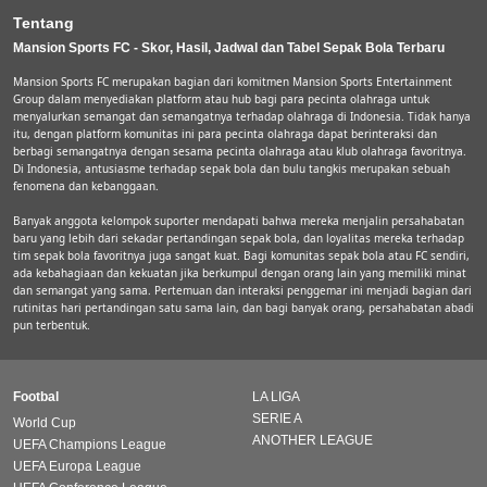
Tentang
Mansion Sports FC - Skor, Hasil, Jadwal dan Tabel Sepak Bola Terbaru
Mansion Sports FC merupakan bagian dari komitmen Mansion Sports Entertainment
Group dalam menyediakan platform atau hub bagi para pecinta olahraga untuk
menyalurkan semangat dan semangatnya terhadap olahraga di Indonesia. Tidak hanya
itu, dengan platform komunitas ini para pecinta olahraga dapat berinteraksi dan
berbagi semangatnya dengan sesama pecinta olahraga atau klub olahraga favoritnya.
Di Indonesia, antusiasme terhadap sepak bola dan bulu tangkis merupakan sebuah
fenomena dan kebanggaan.
Banyak anggota kelompok suporter mendapati bahwa mereka menjalin persahabatan
baru yang lebih dari sekadar pertandingan sepak bola, dan loyalitas mereka terhadap
tim sepak bola favoritnya juga sangat kuat. Bagi komunitas sepak bola atau FC sendiri,
ada kebahagiaan dan kekuatan jika berkumpul dengan orang lain yang memiliki minat
dan semangat yang sama. Pertemuan dan interaksi penggemar ini menjadi bagian dari
rutinitas hari pertandingan satu sama lain, dan bagi banyak orang, persahabatan abadi
pun terbentuk.
Footbal
LA LIGA
SERIE A
World Cup
ANOTHER LEAGUE
UEFA Champions League
UEFA Europa League