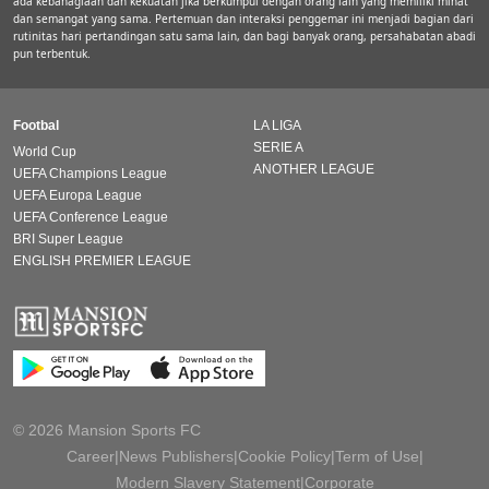
ada kebahagiaan dan kekuatan jika berkumpul dengan orang lain yang memiliki minat
dan semangat yang sama. Pertemuan dan interaksi penggemar ini menjadi bagian dari
rutinitas hari pertandingan satu sama lain, dan bagi banyak orang, persahabatan abadi
pun terbentuk.
Footbal
LA LIGA
SERIE A
World Cup
ANOTHER LEAGUE
UEFA Champions League
UEFA Europa League
UEFA Conference League
BRI Super League
ENGLISH PREMIER LEAGUE
© 2026 Mansion Sports FC
Career
|
News Publishers
|
Cookie Policy
|
Term of Use
|
Modern Slavery Statement
|
Corporate