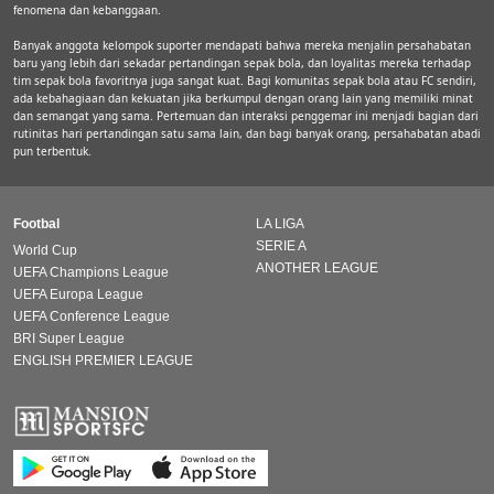
fenomena dan kebanggaan.
Banyak anggota kelompok suporter mendapati bahwa mereka menjalin persahabatan
baru yang lebih dari sekadar pertandingan sepak bola, dan loyalitas mereka terhadap
tim sepak bola favoritnya juga sangat kuat. Bagi komunitas sepak bola atau FC sendiri,
ada kebahagiaan dan kekuatan jika berkumpul dengan orang lain yang memiliki minat
dan semangat yang sama. Pertemuan dan interaksi penggemar ini menjadi bagian dari
rutinitas hari pertandingan satu sama lain, dan bagi banyak orang, persahabatan abadi
pun terbentuk.
Footbal
LA LIGA
SERIE A
World Cup
ANOTHER LEAGUE
UEFA Champions League
UEFA Europa League
UEFA Conference League
BRI Super League
ENGLISH PREMIER LEAGUE