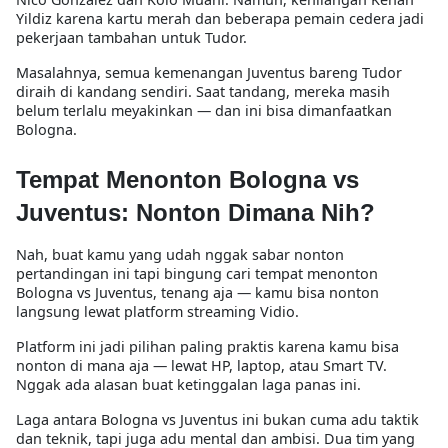
Yildiz karena kartu merah dan beberapa pemain cedera jadi
pekerjaan tambahan untuk Tudor.
Masalahnya, semua kemenangan Juventus bareng Tudor
diraih di kandang sendiri. Saat tandang, mereka masih
belum terlalu meyakinkan — dan ini bisa dimanfaatkan
Bologna.
Tempat Menonton Bologna vs
Juventus: Nonton Dimana Nih?
Nah, buat kamu yang udah nggak sabar nonton
pertandingan ini tapi bingung cari
tempat menonton
Bologna vs Juventus
, tenang aja — kamu bisa nonton
langsung lewat platform streaming
Vidio
.
Platform ini jadi pilihan paling praktis karena kamu bisa
nonton di mana aja — lewat HP, laptop, atau Smart TV.
Nggak ada alasan buat ketinggalan laga panas ini.
Laga antara
Bologna vs Juventus
ini bukan cuma adu taktik
dan teknik, tapi juga adu mental dan ambisi. Dua tim yang