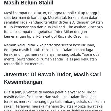
Masih Belum Stabil
Meski sempat naik-turun, Bologna tampil cukup tangguh
saat bermain di kandang. Mereka
tak terkalahkan dalam
sembilan laga kandang terakhir di Serie A
, dengan catatan
tujuh kemenangan dan dua kali seri. Tim asuhan Vincenzo
Italiano sempat mengejutkan Inter Milan dengan
kemenangan tipis 1-0 lewat gol Riccardo Orsolini.
Namun kalau ditarik ke performa secara keseluruhan,
Bologna masih butuh konsistensi. Dalam empat laga
terakhir di liga, mereka hanya menang sekali. Tapi modal
mental bertanding di rumah sendiri jelas jadi kekuatan
tersendiri buat mereka.
Juventus: Di Bawah Tudor, Masih Cari
Keseimbangan
Di sisi lain, Juventus di bawah pelatih anyar
Igor Tudor
masih dalam fase pencarian stabilitas. Dalam lima laga
terakhir, mereka menang tiga kali, imbang sekali, dan kalah
sekali. Teranyar, mereka menang 2-0 atas Monza lewat aksi
Nico Gonzalez dan Kolo Muani. Namun, kehilangan Kenan