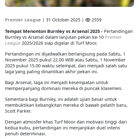
Premier League
|
31 October 2025 |
2559
Tempat Menonton Burnley vs Arsenal 2025 -
Pertandingan
Burnley vs Arsenal
dalam lanjutan
pekan ke-10
Premier
League
2025/2026
siap digelar di
Turf Moor
.
Pertandingan ini dijadwalkan berlangsung pada Sabtu, 1
November 2025 pukul
22.00 WIB
atau Sabtu, 1 November
2025 pukul
15.00 waktu setempat
, dan menjadi salah satu
laga yang paling dinantikan akhir pekan ini.
Bagi Arsenal, laga ini menjadi kesempatan untuk
memperpanjang dominasi mereka di puncak klasemen.
Sementara bagi Burnley, ini adalah ujian besar untuk
membuktikan kebangkitan mereka di bawah pelatih baru,
Scott Parker.
Dengan atmosfer khas Turf Moor dan motivasi tinggi dari
kedua kubu, pertandingan ini menjanjikan duel intens
penuh determinasi.