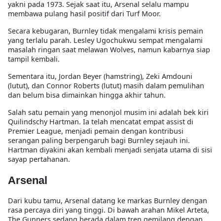
yakni pada
1973
. Sejak saat itu, Arsenal selalu mampu
membawa pulang hasil positif dari Turf Moor.
Secara kebugaran, Burnley tidak mengalami krisis pemain
yang terlalu parah.
Lesley Ugochukwu
sempat mengalami
masalah ringan saat melawan Wolves, namun kabarnya siap
tampil kembali.
Sementara itu,
Jordan Beyer (hamstring)
,
Zeki Amdouni
(lutut)
, dan
Connor Roberts (lutut)
masih dalam pemulihan
dan belum bisa dimainkan hingga akhir tahun.
Salah satu pemain yang menonjol musim ini adalah bek kiri
Quilindschy Hartman
. Ia telah mencatat
empat assist di
Premier League
, menjadi pemain dengan kontribusi
serangan paling berpengaruh bagi Burnley sejauh ini.
Hartman diyakini akan kembali menjadi senjata utama di sisi
sayap pertahanan.
Arsenal
Dari kubu tamu,
Arsenal
datang ke markas Burnley dengan
rasa percaya diri yang tinggi. Di bawah arahan
Mikel Arteta
,
The Gunners sedang berada dalam tren gemilang dengan