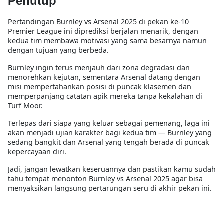
Penutup
Pertandingan
Burnley vs Arsenal 2025
di pekan ke-10
Premier League ini diprediksi berjalan menarik, dengan
kedua tim membawa motivasi yang sama besarnya namun
dengan tujuan yang berbeda.
Burnley ingin terus menjauh dari zona degradasi dan
menorehkan kejutan, sementara Arsenal datang dengan
misi mempertahankan posisi di puncak klasemen dan
memperpanjang catatan apik mereka tanpa kekalahan di
Turf Moor.
Terlepas dari siapa yang keluar sebagai pemenang, laga ini
akan menjadi ujian karakter bagi kedua tim — Burnley yang
sedang bangkit dan Arsenal yang tengah berada di puncak
kepercayaan diri.
Jadi, jangan lewatkan keseruannya dan pastikan kamu sudah
tahu
tempat menonton Burnley vs Arsenal 2025
agar bisa
menyaksikan langsung pertarungan seru di akhir pekan ini.