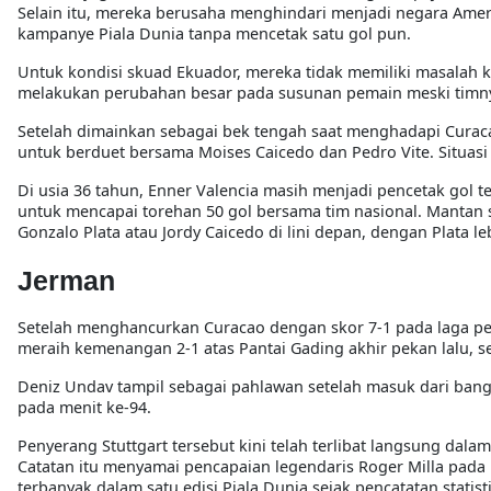
Selain itu, mereka berusaha menghindari menjadi negara Ameri
kampanye Piala Dunia tanpa mencetak satu gol pun.
Untuk kondisi skuad Ekuador, mereka tidak memiliki masalah 
melakukan perubahan besar pada susunan pemain meski timnya
Setelah dimainkan sebagai bek tengah saat menghadapi Curacao
untuk berduet bersama Moises Caicedo dan Pedro Vite. Situasi 
Di usia 36 tahun, Enner Valencia masih menjadi pencetak gol
untuk mencapai torehan 50 gol bersama tim nasional. Mantan
Gonzalo Plata atau Jordy Caicedo di lini depan, dengan Plata le
Jerman
Setelah menghancurkan Curacao dengan skor 7-1 pada laga pem
meraih kemenangan 2-1 atas Pantai Gading akhir pekan lalu, s
Deniz Undav tampil sebagai pahlawan setelah masuk dari ba
pada menit ke-94.
Penyerang Stuttgart tersebut kini telah terlibat langsung dalam
Catatan itu menyamai pencapaian legendaris Roger Milla pada 
terbanyak dalam satu edisi Piala Dunia sejak pencatatan statis