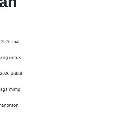
man
 2026
saat
uang untuk
 2026 pukul
njaga mimpi
menonton