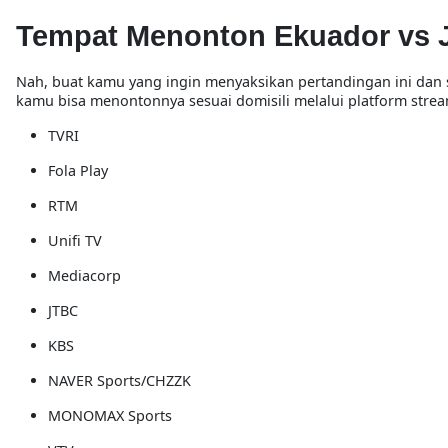
Tempat Menonton Ekuador vs J
Nah, buat kamu yang ingin menyaksikan pertandingan ini dan
kamu bisa menontonnya sesuai domisili melalui platform strea
TVRI
Fola Play
RTM
Unifi TV
Mediacorp
JTBC
KBS
NAVER Sports/CHZZK
MONOMAX Sports