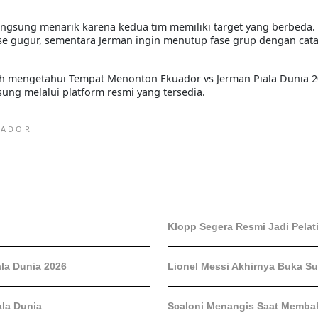
angsung menarik karena kedua tim memiliki target yang berbeda.
ase gugur, sementara Jerman ingin menutup fase grup dengan cat
dah mengetahui Tempat Menonton Ekuador vs Jerman Piala Dunia 2
ung melalui platform resmi yang tersedia.
UADOR
Klopp Segera Resmi Jadi Pela
ala Dunia 2026
Lionel Messi Akhirnya Buka Sua
la Dunia
Scaloni Menangis Saat Memba