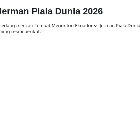
erman Piala Dunia 2026
 sedang mencari Tempat Menonton Ekuador vs Jerman Piala Dunia
ming resmi berikut: