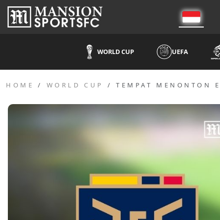
WORLD CUP
UEFA
HOME
WORLD CUP
TEMPAT MENONTON E