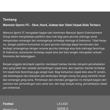
Tentang
Mansion Sports FC - Skor, Hasil, Jadwal dan Tabel Sepak Bola Terbaru
Mansion Sports FC merupakan bagian dari komitmen Mansion Sports Entertainment
Group dalam menyediakan platform atau hub bagi para pecinta olahraga untuk
menyalurkan semangat dan semangatnya terhadap olahraga di Indonesia. Tidak hanya
itu, dengan platform komunitas ini para pecinta olahraga dapat berinteraksi dan
berbagi semangatnya dengan sesama pecinta olahraga atau klub olahraga favoritnya.
Di Indonesia, antusiasme terhadap sepak bola dan bulu tangkis merupakan sebuah
fenomena dan kebanggaan.
Banyak anggota kelompok suporter mendapati bahwa mereka menjalin persahabatan
baru yang lebih dari sekadar pertandingan sepak bola, dan loyalitas mereka terhadap
tim sepak bola favoritnya juga sangat kuat. Bagi komunitas sepak bola atau FC sendiri,
ada kebahagiaan dan kekuatan jika berkumpul dengan orang lain yang memiliki minat
dan semangat yang sama. Pertemuan dan interaksi penggemar ini menjadi bagian dari
rutinitas hari pertandingan satu sama lain, dan bagi banyak orang, persahabatan abadi
pun terbentuk.
Footbal
LA LIGA
SERIE A
World Cup