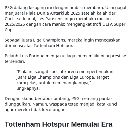
PSG datang ke ajang ini dengan ambisi membara. Usai gagal
menjuarai
Piala Dunia Antarklub 2025
setelah kalah dari
Chelsea di final, Les Parisiens ingin membuka musim
2025/2026 dengan cara manis: mengangkat trofi UEFA Super
Cup.
Sebagai juara Liga Champions, mereka ingin menegaskan
dominasi atas Tottenham Hotspur.
Pelatih
Luis Enrique
mengakui laga ini memiliki nilai prestise
tersendiri.
“Piala ini sangat spesial karena mempertemukan
juara Liga Champions dan Liga Europa. Target
kami jelas, untuk memenangkannya,”
ungkapnya.
Dengan skuad bertabur bintang, PSG memang pantas
diunggulkan. Namun, waspada tetap menjadi kata kunci
agar mereka tidak kecolongan.
Tottenham Hotspur Memulai Era