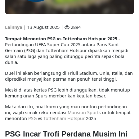
Lainnya
|
13 August 2025 |
2894
Tempat Menonton PSG vs Tottenham Hotspur 2025 -
Pertandingan
UEFA Super Cup 2025
antara
Paris Saint-
Germain (PSG)
dan
Tottenham Hotspur
dipastikan menjadi
salah satu laga yang paling ditunggu pecinta sepak bola
dunia.
Duel ini akan berlangsung di
Friuli Stadium, Unie, Italia
, dan
diprediksi menyajikan permainan penuh tensi tinggi.
Meski di atas kertas PSG lebih diunggulkan, tidak menutup
kemungkinan Spurs memberikan kejutan besar.
Maka dari itu, buat kamu yang mau nonton pertandingan
ini, wajib simak rekomendasi
Mansion Sports
untuk tempat
menonton
PSG
vs
Tottenham Hotspur
2025
PSG Incar Trofi Perdana Musim Ini