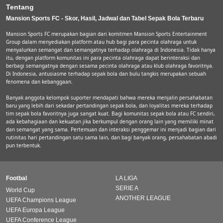
Tentang
Mansion Sports FC - Skor, Hasil, Jadwal dan Tabel Sepak Bola Terbaru
Mansion Sports FC merupakan bagian dari komitmen Mansion Sports Entertainment
Group dalam menyediakan platform atau hub bagi para pecinta olahraga untuk
menyalurkan semangat dan semangatnya terhadap olahraga di Indonesia. Tidak hanya
itu, dengan platform komunitas ini para pecinta olahraga dapat berinteraksi dan
berbagi semangatnya dengan sesama pecinta olahraga atau klub olahraga favoritnya.
Di Indonesia, antusiasme terhadap sepak bola dan bulu tangkis merupakan sebuah
fenomena dan kebanggaan.
Banyak anggota kelompok suporter mendapati bahwa mereka menjalin persahabatan
baru yang lebih dari sekadar pertandingan sepak bola, dan loyalitas mereka terhadap
tim sepak bola favoritnya juga sangat kuat. Bagi komunitas sepak bola atau FC sendiri,
ada kebahagiaan dan kekuatan jika berkumpul dengan orang lain yang memiliki minat
dan semangat yang sama. Pertemuan dan interaksi penggemar ini menjadi bagian dari
rutinitas hari pertandingan satu sama lain, dan bagi banyak orang, persahabatan abadi
pun terbentuk.
Footbal
LA LIGA
SERIE A
World Cup
ANOTHER LEAGUE
UEFA Champions League
UEFA Europa League
UEFA Conference League