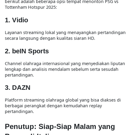
berikut adalah beberapa opsi
tempat menonton PSG vs
Tottenham Hotspur 2025
:
1. Vidio
Layanan streaming lokal yang menayangkan pertandingan
secara langsung dengan kualitas siaran HD.
2. beIN Sports
Channel olahraga internasional yang menyediakan liputan
lengkap dan analisis mendalam sebelum serta sesudah
pertandingan.
3. DAZN
Platform streaming olahraga global yang bisa diakses di
berbagai perangkat dengan kemudahan replay
pertandingan.
Penutup: Siap-Siap Malam yang